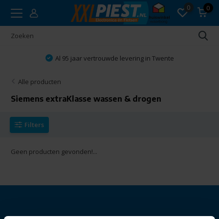
0
0
Al 95 jaar vertrouwde levering in Twente
Alle producten
Siemens extraKlasse wassen & drogen
Filters
Geen producten gevonden!...