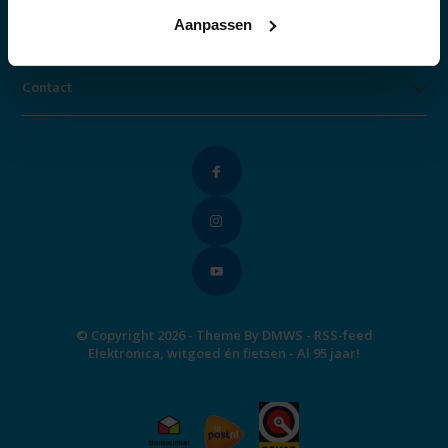
Aanpassen
Categorieën
Contact
© Copyright 2026 - Theme By
DMWS
-
RSS-feed
Elektronica, witgoed én fietsen - Al 95 jaar!