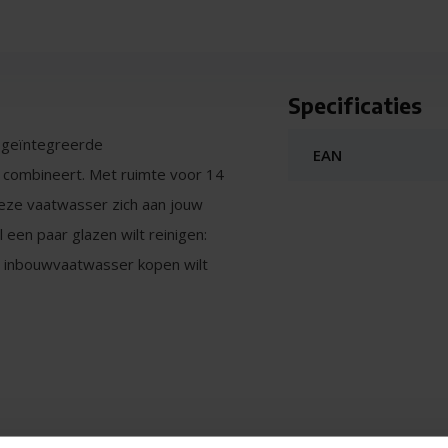
Specificaties
 geïntegreerde
EAN
es combineert. Met ruimte voor 14
eze vaatwasser zich aan jouw
 een paar glazen wilt reinigen:
mens inbouwvaatwasser kopen wilt
are varioDrawer (3e lade) pas je
wijnglazen vinden makkelijk hun
t.
 SX65EX14BE extraKlasse - Inbouw