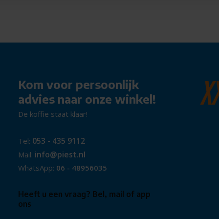
en groot huishouden
ook bij een volle vaat
Kom voor persoonlijk
ne
advies naar onze winkel!
e momenten
De koffie staat klaar!
oeiteloos, stil en efficiënt.
opkwaliteit in de keuken zoekt.
053 - 435 9112
Tel:
info@piest.nl
Mail:
WhatsApp:
06 - 48956035
Heeft u een vraag? Bel, mail of app
ons