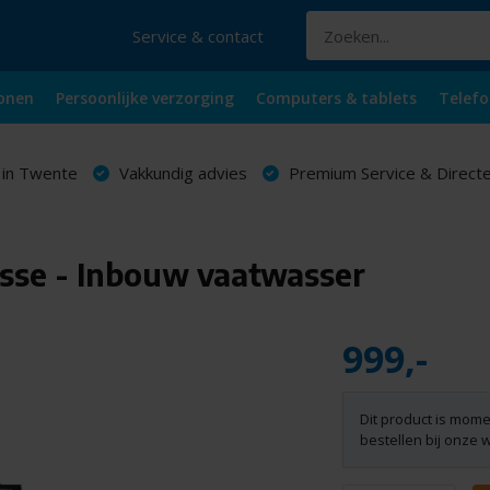
Service & contact
onen
Persoonlijke verzorging
Computers & tablets
Telefo
 in Twente
Vakkundig advies
Premium Service & Directe
sse - Inbouw vaatwasser
999,-
Dit product is mome
bestellen bij onze 