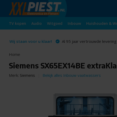
TV kopen
Audio
Witgoed
Inbouw
Huishouden & W
Wij staan voor u klaar!
Al 95 jaar vertrouwde levering
Home
Siemens SX65EX14BE extraKla
Merk:
Siemens
Bekijk alles Inbouw vaatwassers