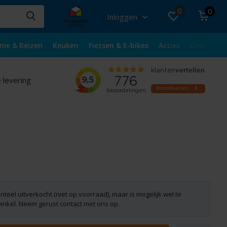
0
0
Inloggen
nie & Reizen
Keuken
Fietsen & E-bikes
Acties
Over ons
 levering
nteel uitverkocht (niet op voorraad), maar is mogelijk wel te
winkel. Neem gerust contact met ons op.