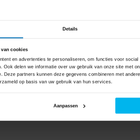
ser
rgie en minder geluid. Hij is
 naar de beschikbaarheid
et het automatische aquaSensor-
Details
n past het programma daarop
 van cookies
ent en advertenties te personaliseren, om functies voor social
. Ook delen we informatie over uw gebruik van onze site met on
uidsniveau – handig bij
e. Deze partners kunnen deze gegevens combineren met andere i
s verkort je de was- en
erzameld op basis van uw gebruik van hun services.
resultaat.
Aanpassen
 starten, pauzeren of
 als het zout bijna op is.