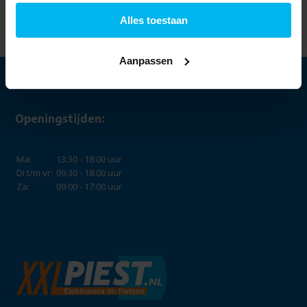
geheugenkaart -
Micro SD kaart
Alles toestaan
8,99
Aanpassen
Openingstijden:
Ma:
13:30 - 18:00 uur
Di t/m vr:
09:30 - 18:00 uur
Za:
09:00 - 17:00 uur