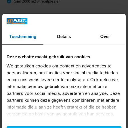
Ruim 2000 m2 winkelplezier
Productomschrijving
Toestemming
Details
Over
Specificaties
Delen
Deze website maakt gebruik van cookies
We gebruiken cookies om content en advertenties te
personaliseren, om functies voor social media te bieden
Laatst bekeken
en om ons websiteverkeer te analyseren. Ook delen we
informatie over uw gebruik van onze site met onze
partners voor social media, adverteren en analyse. Deze
partners kunnen deze gegevens combineren met andere
informatie die u aan ze heeft verstrekt of die ze hebben
verzameld op basis van uw gebruik van hun services.
Tefal Quickchef
HB6598 - Staafmixer
56,99