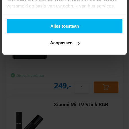
Tijdelijk uitverkocht
verzameld op basis van uw gebruik van hun services.
99,95
Alles toestaan
WiiM Pro Plus Streamer -
Mediaspeler
Aanpassen
Direct leverbaar
249,-
Xiaomi Mi TV Stick 8GB