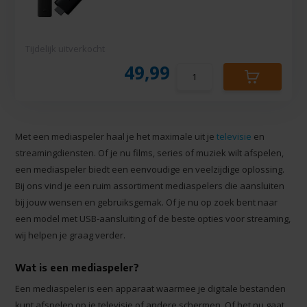
Tijdelijk uitverkocht
49,99
Met een mediaspeler haal je het maximale uit je
televisie
en
streamingdiensten. Of je nu films, series of muziek wilt afspelen,
een mediaspeler biedt een eenvoudige en veelzijdige oplossing.
Bij ons vind je een ruim assortiment mediaspelers die aansluiten
bij jouw wensen en gebruiksgemak. Of je nu op zoek bent naar
een model met USB-aansluiting of de beste opties voor streaming,
wij helpen je graag verder.
Wat is een mediaspeler?
Een mediaspeler is een apparaat waarmee je digitale bestanden
kunt afspelen op je televisie of andere schermen. Of het nu gaat