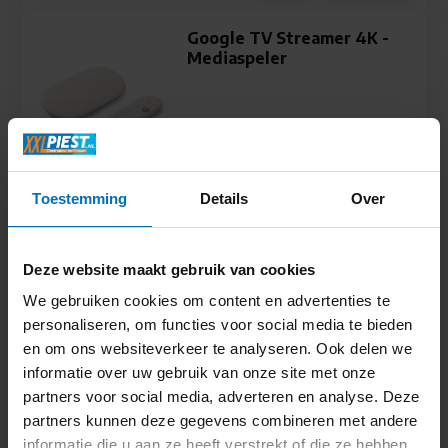
Google TV Streamer 4K -
Mediaspeler
Direct leverbaar
Toestemming
Details
Over
129,-
Deze website maakt gebruik van cookies
Nokia Streaming Box 8000
We gebruiken cookies om content en advertenties te
- Mediaspeler
personaliseren, om functies voor social media te bieden
en om ons websiteverkeer te analyseren. Ook delen we
informatie over uw gebruik van onze site met onze
partners voor social media, adverteren en analyse. Deze
partners kunnen deze gegevens combineren met andere
informatie die u aan ze heeft verstrekt of die ze hebben