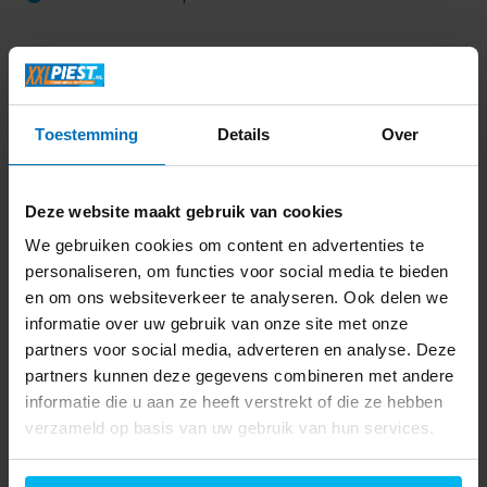
Productomschrijving
Toestemming
Details
Over
Specificaties
Delen
Deze website maakt gebruik van cookies
We gebruiken cookies om content en advertenties te
personaliseren, om functies voor social media te bieden
Laatst bekeken
en om ons websiteverkeer te analyseren. Ook delen we
informatie over uw gebruik van onze site met onze
partners voor social media, adverteren en analyse. Deze
partners kunnen deze gegevens combineren met andere
informatie die u aan ze heeft verstrekt of die ze hebben
verzameld op basis van uw gebruik van hun services.
3 stuks Jura Claris
Smart+ filterpatroon -
Reiniging.