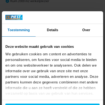
Ruim 2000 m2 winkelplezier
Productomschrijving
Toestemming
Details
Over
Specificaties
Delen
Deze website maakt gebruik van cookies
We gebruiken cookies om content en advertenties te
personaliseren, om functies voor social media te bieden
Laatst bekeken
en om ons websiteverkeer te analyseren. Ook delen we
informatie over uw gebruik van onze site met onze
partners voor social media, adverteren en analyse. Deze
partners kunnen deze gegevens combineren met andere
informatie die u aan ze heeft verstrekt of die ze hebben
verzameld op basis van uw gebruik van hun services.
Acer Aspire 3 A315-
44P-R599 - Laptop
699,-