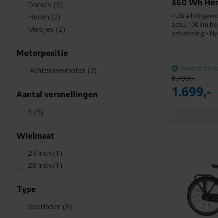
360 Wh Her
Dames
(3)
• Ultra lichtgew
Heren
(2)
accu, 100 km b
Meisjes
(2)
bekabeling • H
Motorpositie
Direct bes
Achterwielmotor
(2)
1.799,-
1.699,-
Aantal versnellingen
3
(5)
Wielmaat
24 inch
(1)
26 inch
(1)
Type
Voorlader
(3)