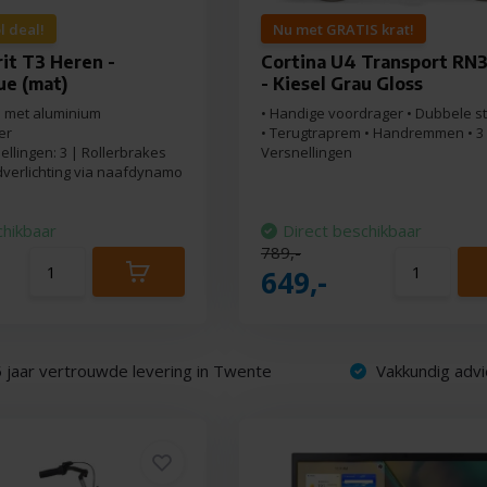
l deal!
Nu met GRATIS krat!
rit T3 Heren -
Cortina U4 Transport RN
ue (mat)
- Kiesel Grau Gloss
e met aluminium
• Handige voordrager • Dubbele 
er
• Terugtraprem • Handremmen • 3
ellingen: 3 | Rollerbrakes
Versnellingen
edverlichting via naafdynamo
chikbaar
Direct beschikbaar
789,-
649,-
 jaar vertrouwde levering in Twente
Vakkundig advi