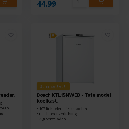
44,99
Summer SALE!
reader.
Bosch KTL15NWEB - Tafelmodel
koelkast.
g
screen
• 107 ltr koelen • 14 ltr koelen
ig
• LED binnenverlichting
• 2 groenteladen