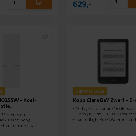
629,-
!
Summer SALE!
O255W - Koel-
Kobo Clara BW Zwart - E-
atie.
• 43 dagen accuduur • 16 GB opsla
• 6 inch (15,2 cm) | 1300 HD-touch
• 70 ltr vriezen
• ComfortLight Pro • Waterbestend
nes • 180 cm hoog
r • Deur omkeerbaar