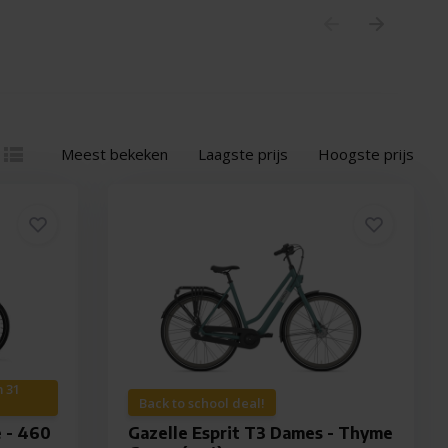
Meest bekeken
Laagste prijs
Hoogste prijs
m 31
Back to school deal!
 - 460
Gazelle Esprit T3 Dames - Thyme