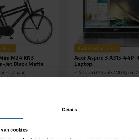
l deal!
Back to school deal!
 Mini M24 RN3
Acer Aspire 3 A315-44P-
s -Jet Black Matte
Laptop.
oor krat/mand
• 15.6 inch (39,6 cm) • AMD Ryzen 7
stevig frame | Gesloten
• 16 GB werkgeheugen
• 512 GB opslag
| Terugtraprem | 3
en
chikbaar
Direct beschikbaar
Details
629,-
549,-
 van cookies