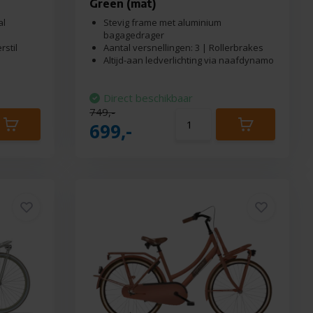
Green (mat)
al
Stevig frame met aluminium
bagagedrager
rstil
Aantal versnellingen: 3 | Rollerbrakes
Altijd-aan ledverlichting via naafdynamo
Direct beschikbaar
749,-
699,-