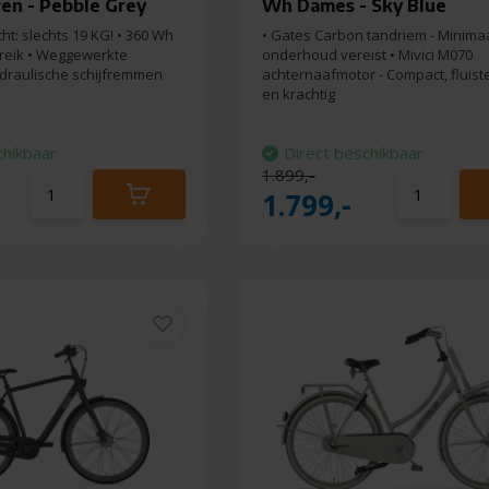
en - Pebble Grey
Wh Dames - Sky Blue
icht: slechts 19 KG! • 360 Wh
• Gates Carbon tandriem - Minima
ereik • Weggewerkte
onderhoud vereist • Mivici M070
ydraulische schijfremmen
achternaafmotor - Compact, fluiste
en krachtig
chikbaar
Direct beschikbaar
1.899,-
1.799,-