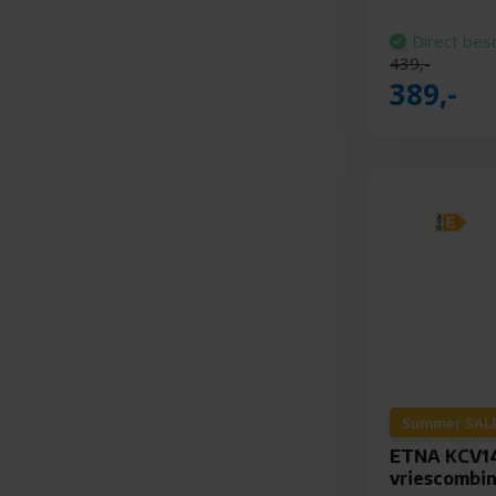
Direct bes
439,-
389,-
Summer SALE
ETNA KCV14
vriescombin