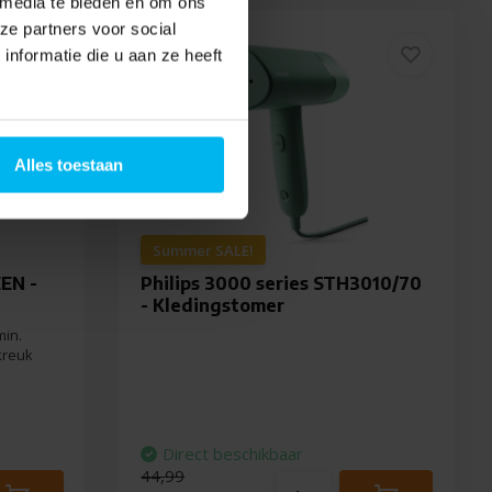
 media te bieden en om ons
ze partners voor social
nformatie die u aan ze heeft
Alles toestaan
Summer SALE!
EN -
Philips 3000 series STH3010/70
- Kledingstomer
min.
kreuk
Direct beschikbaar
44,99