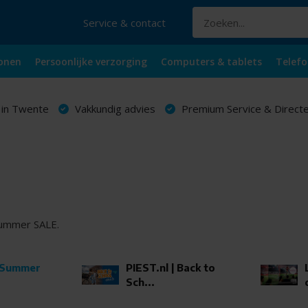
Service & contact
onen
Persoonlijke verzorging
Computers & tablets
Telefo
 in Twente
Vakkundig advies
Premium Service & Directe
 Summer SALE.
| Summer
PIEST.nl | Back to
Sch...