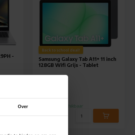
Back to school deal!
R9PH -
Samsung Galaxy Tab A11+ 11 inch
128GB Wifi Grijs - Tablet
Direct beschikbaar
Over
249,-