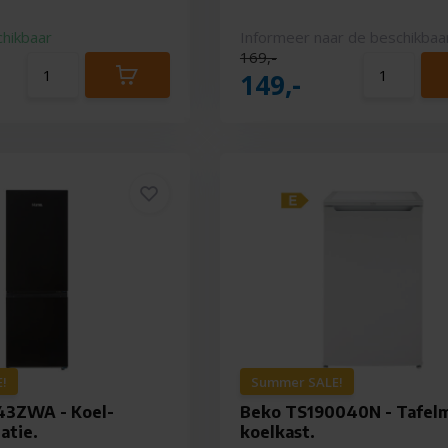
chikbaar
Informeer naar de beschikbaa
169,-
149,-
!
Summer SALE!
3ZWA - Koel-
Beko TS190040N - Tafel
atie.
koelkast.