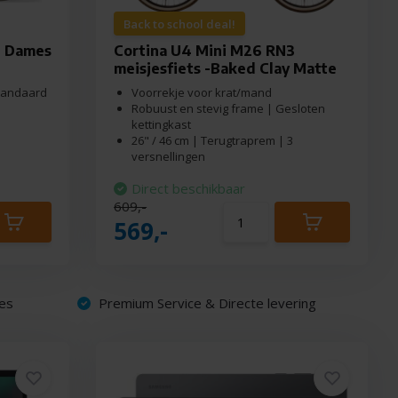
Back to school deal!
3 Dames
Cortina U4 Mini M26 RN3
meisjesfiets -Baked Clay Matte
standaard
Voorrekje voor krat/mand
Robuust en stevig frame | Gesloten
kettingkast
26" / 46 cm | Terugtraprem | 3
versnellingen
Direct beschikbaar
609,-
569,-
es
Premium Service & Directe levering