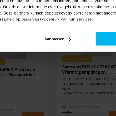
ent en advertenties te personaliseren, om functies voor social
. Ook delen we informatie over uw gebruik van onze site met on
e. Deze partners kunnen deze gegevens combineren met andere i
erzameld op basis van uw gebruik van hun services.
Aanpassen
Summer SALE!
!
Samsung DV9UDG52A0AE
REMEN ProSteam
Warmtepompdroger.
ose - Wasmachine
• 9 kg • Optimal Dry • Quick Dry 35 
• Hygiene Care-programma • Anti-
optie
• Air Refresh • WiFi + SmartThings
Direct beschikbaar
chikbaar
749,-