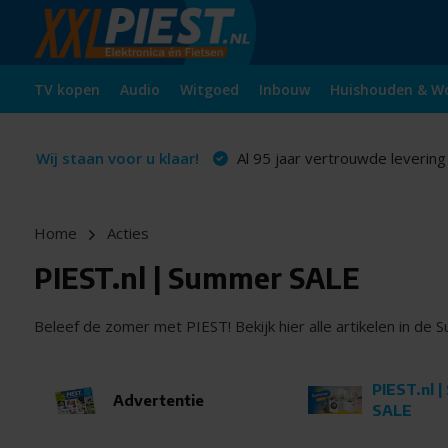
TV kopen
Audio
Witgoed
Inbouw
Huishouden & W
Wij staan voor u klaar!
Al 95 jaar vertrouwde levering
Home
Acties
PIEST.nl | Summer SALE
Beleef de zomer met PIEST! Bekijk hier alle artikelen in de
PIEST.nl 
Advertentie
SALE