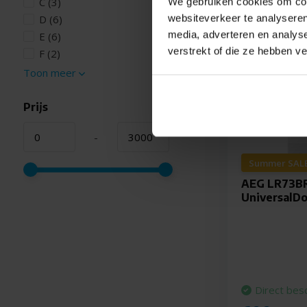
C
(3)
We gebruiken cookies om cont
websiteverkeer te analyseren
D
(6)
media, adverteren en analys
E
(6)
verstrekt of die ze hebben v
F
(2)
Toon meer
Prijs
-
Summer SALE
AEG LR73B
UniversalD
Direct bes