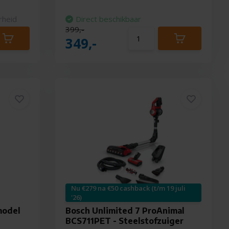
rheid
Direct beschikbaar
399,-
349,-
Nu €279 na €50 cashback (t/m 19 juli
'26)
model
Bosch Unlimited 7 ProAnimal
BCS711PET - Steelstofzuiger