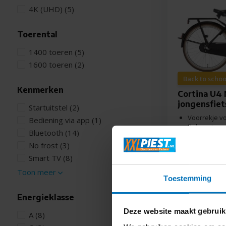
4K (UHD)
(5)
Toerental
1400 toeren
(5)
1600 toeren
(2)
Back to schoo
Kenmerken
Cortina U4
jongensfiet
Startuitstel
(2)
Voorrekje v
Bediening via app
(1)
Robuust en 
Bluetooth
(14)
kettingkast
No frost
(3)
24" / 42 cm 
versnelling
Smart TV
(8)
Toon meer
Direct bes
Toestemming
589,-
549,-
Energieklasse
Deze website maakt gebruik
A
(8)