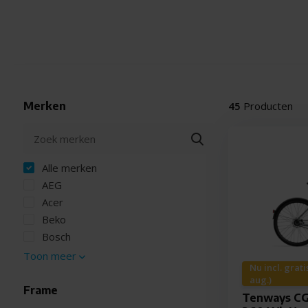
Merken
45
Producten
Alle merken
AEG
Acer
Beko
Bosch
Toon meer
Nu incl. grat
aug.)
Frame
Tenways CG