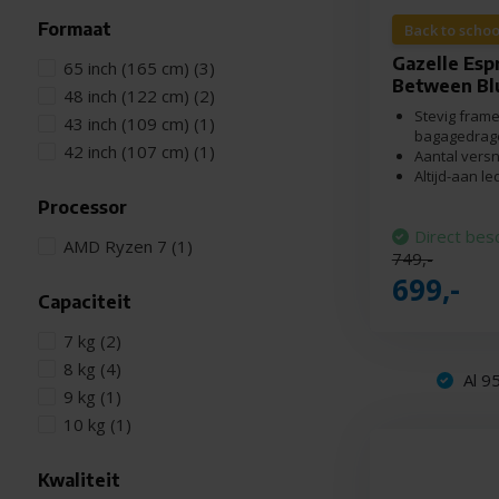
Formaat
Back to schoo
Gazelle Esp
65 inch (165 cm)
(3)
Between Bl
48 inch (122 cm)
(2)
Stevig fram
43 inch (109 cm)
(1)
bagagedrag
42 inch (107 cm)
(1)
Aantal versn
Altijd-aan l
Processor
Direct bes
AMD Ryzen 7
(1)
749,-
699,-
Capaciteit
7 kg
(2)
8 kg
(4)
Al 95
9 kg
(1)
10 kg
(1)
Kwaliteit