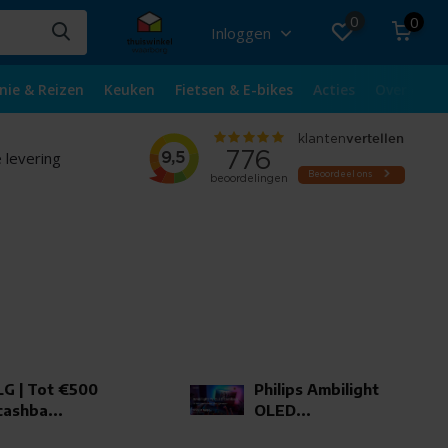
0
0
Inloggen
nie & Reizen
Keuken
Fietsen & E-bikes
Acties
Over ons
 levering
LG | Tot €500
Philips Ambilight
cashba...
OLED...