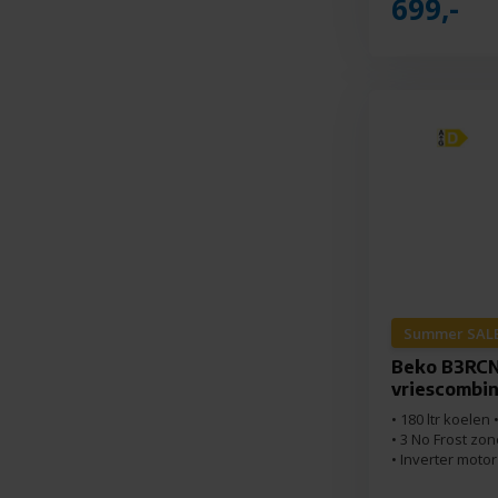
699,-
Summer SALE
Beko B3RCN
vriescombin
• 180 ltr koelen 
• 3 No Frost zo
• Inverter moto