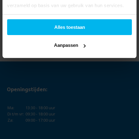
verzameld op basis van uw gebruik van hun services.
Alles toestaan
Acer Nitro
XV322QUPbmiipprzx
- Monitor
Aanpassen
299,-
Openingstijden:
Ma:
13:30 - 18:00 uur
Di t/m vr:
09:30 - 18:00 uur
Za:
09:00 - 17:00 uur