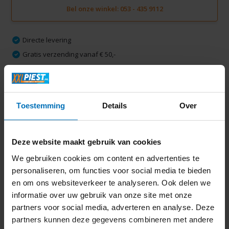
Bel onze winkel: 053 - 435 9112
Directe levering
Gratis verzending vanaf € 50,-
Volledige thuisinstallatie mogelijk in Twente
Ruim 2000 m2 winkelplezier
Toestemming
Details
Over
Productomschrijving
Deze website maakt gebruik van cookies
Specificaties
We gebruiken cookies om content en advertenties te
personaliseren, om functies voor social media te bieden
Delen
en om ons websiteverkeer te analyseren. Ook delen we
informatie over uw gebruik van onze site met onze
partners voor social media, adverteren en analyse. Deze
partners kunnen deze gegevens combineren met andere
Laatst bekeken