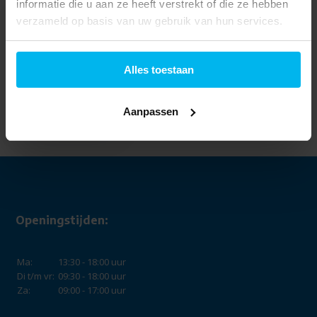
informatie die u aan ze heeft verstrekt of die ze hebben
verzameld op basis van uw gebruik van hun services.
Alles toestaan
Apple MacBook Air
(2020) MGN63N/A -
Laptop
Aanpassen
999,-
Openingstijden:
Ma:
13:30 - 18:00 uur
Di t/m vr:
09:30 - 18:00 uur
Za:
09:00 - 17:00 uur