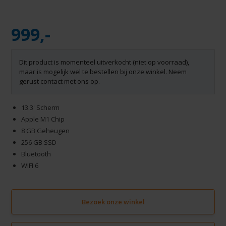
999,-
Dit product is momenteel uitverkocht (niet op voorraad),
maar is mogelijk wel te bestellen bij onze winkel. Neem
gerust contact met ons op.
13.3' Scherm
Apple M1 Chip
8 GB Geheugen
256 GB SSD
Bluetooth
WIFI 6
Bezoek onze winkel