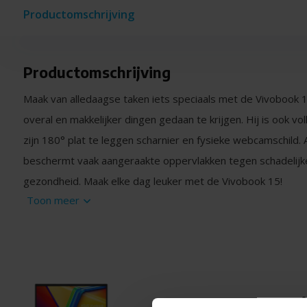
Productomschrijving
Productomschrijving
Maak van alledaagse taken iets speciaals met de Vivobook 
overal en makkelijker dingen gedaan te krijgen. Hij is ook vol
zijn 180° plat te leggen scharnier en fysieke webcamschild.
beschermt vaak aangeraakte oppervlakken tegen schadelijk
gezondheid. Maak elke dag leuker met de Vivobook 15!
Toon meer
ASUS Vi