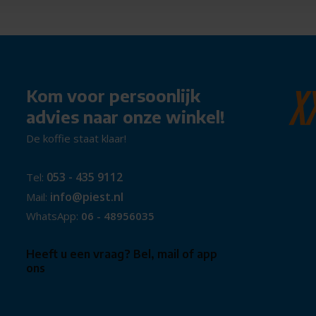
Kom voor persoonlijk
advies naar onze winkel!
De koffie staat klaar!
053 - 435 9112
Tel:
info@piest.nl
Mail:
WhatsApp:
06 - 48956035
Heeft u een vraag? Bel, mail of app
ons