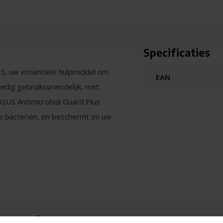
Specificaties
15, uw essentiële hulpmiddel om
EAN
ledig gebruiksvriendelijk, met
 ASUS Antimicrobial Guard Plus
e bacteriën, en beschermt zo uw
voBook 15 X1504ZA-NJ1066W - Lapto