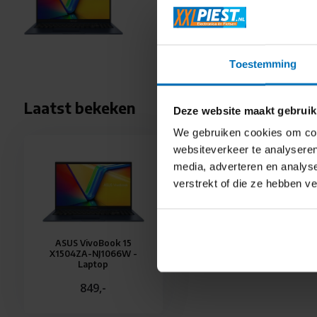
849,-
Informeer
Toestemming
Laatst bekeken
Deze website maakt gebruik
We gebruiken cookies om cont
websiteverkeer te analyseren
media, adverteren en analys
verstrekt of die ze hebben v
ASUS VivoBook 15
X1504ZA-NJ1066W -
Laptop
849,-