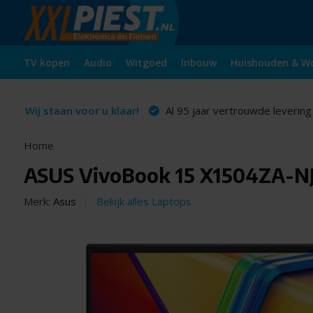
TV kopen
Audio
Witgoed
Inbouw
Huishouden & W
Wij staan voor u klaar!
Al 95 jaar vertrouwde levering
Home
ASUS VivoBook 15 X1504ZA-N
Merk:
Asus
Bekijk alles Laptops