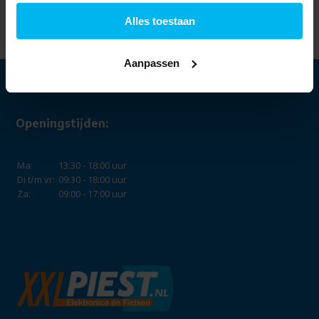
PP192W - Laptop
Alles toestaan
1.199,-
Aanpassen
Openingstijden:
Ma:
13:30 - 18:00 uur
Di t/m vr:
09:30 - 18:00 uur
Za:
09:00 - 17:00 uur