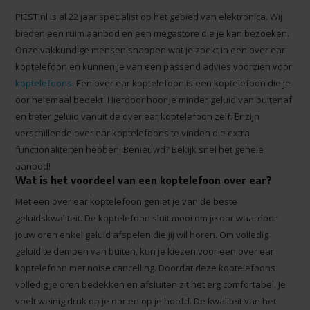
PIEST.nl is al 22 jaar specialist op het gebied van elektronica. Wij
bieden een ruim aanbod en een megastore die je kan bezoeken.
Onze vakkundige mensen snappen wat je zoekt in een over ear
koptelefoon en kunnen je van een passend advies voorzien voor
koptelefoons
. Een over ear koptelefoon is een koptelefoon die je
oor helemaal bedekt. Hierdoor hoor je minder geluid van buitenaf
en beter geluid vanuit de over ear koptelefoon zelf. Er zijn
verschillende over ear koptelefoons te vinden die extra
functionaliteiten hebben. Benieuwd? Bekijk snel het gehele
aanbod!
Wat is het voordeel van een koptelefoon over ear?
Met een over ear koptelefoon geniet je van de beste
geluidskwaliteit. De koptelefoon sluit mooi om je oor waardoor
jouw oren enkel geluid afspelen die jij wil horen. Om volledig
geluid te dempen van buiten, kun je kiezen voor een over ear
koptelefoon met noise cancelling. Doordat deze koptelefoons
volledig je oren bedekken en afsluiten zit het erg comfortabel. Je
voelt weinig druk op je oor en op je hoofd. De kwaliteit van het