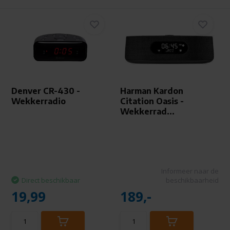
Denver CR-430 -
Harman Kardon
Wekkerradio
Citation Oasis -
Wekkerrad...
Informeer naar de
Direct beschikbaar
beschikbaarheid
19,99
189,-