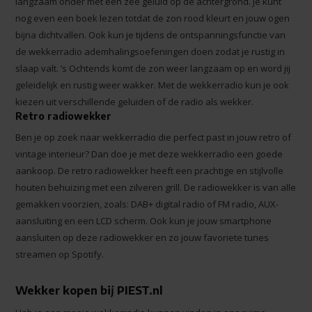
langzaam onder met een zee geluid op de achtergrond. Je kunt
nog even een boek lezen totdat de zon rood kleurt en jouw ogen
bijna dichtvallen. Ook kun je tijdens de ontspanningsfunctie van
de wekkerradio ademhalingsoefeningen doen zodat je rustig in
slaap valt. ’s Ochtends komt de zon weer langzaam op en word jij
geleidelijk en rustig weer wakker. Met de wekkerradio kun je ook
kiezen uit verschillende geluiden of de radio als wekker.
Retro radiowekker
Ben je op zoek naar wekkerradio die perfect past in jouw retro of
vintage interieur? Dan doe je met deze wekkerradio een goede
aankoop. De retro radiowekker heeft een prachtige en stijlvolle
houten behuizing met een zilveren grill. De radiowekker is van alle
gemakken voorzien, zoals: DAB+ digital radio of FM radio, AUX-
aansluiting en een LCD scherm. Ook kun je jouw smartphone
aansluiten op deze radiowekker en zo jouw favoriete tunes
streamen op Spotify.
Wekker kopen bij PIEST.nl