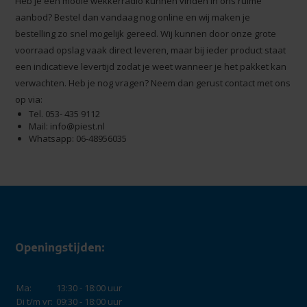
Heb je een mooie wekkerradio kunnen vinden in ons ruime
aanbod? Bestel dan vandaag nog online en wij maken je
bestelling zo snel mogelijk gereed. Wij kunnen door onze grote
voorraad opslag vaak direct leveren, maar bij ieder product staat
een indicatieve levertijd zodat je weet wanneer je het pakket kan
verwachten. Heb je nog vragen? Neem dan gerust contact met ons
op via:
Tel. 053- 435 9112
Mail:
info@piest.nl
Whatsapp: 06-48956035
Openingstijden:
Ma:
13:30 - 18:00 uur
Di t/m vr:
09:30 - 18:00 uur