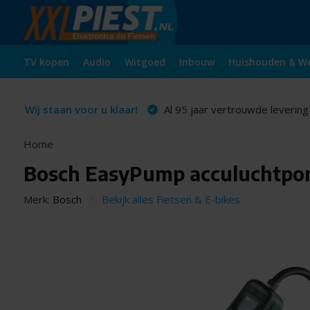
TV kopen
Audio
Witgoed
Inbouw
Huishouden & W
Wij staan voor u klaar!
Al 95 jaar vertrouwde levering
Home
Bosch EasyPump acculuchtp
Merk:
Bosch
Bekijk alles Fietsen & E-bikes