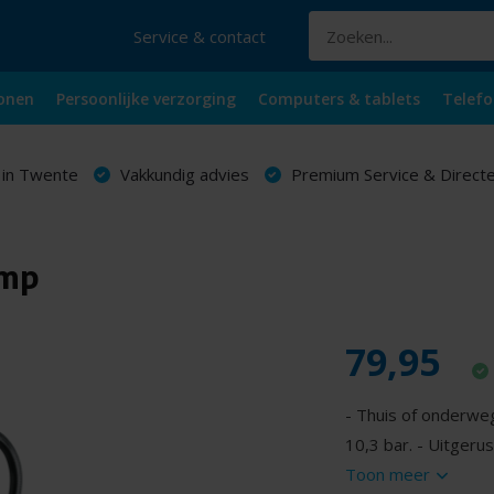
Service & contact
onen
Persoonlijke verzorging
Computers & tablets
Telefo
 in Twente
Vakkundig advies
Premium Service & Directe
omp
79,95
- Thuis of onderwe
10,3 bar. - Uitgeru
Toon meer