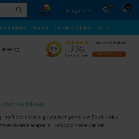
0
0
Inloggen
nie & Reizen
Keuken
Fietsen & E-bikes
Acties
Over ons
 levering
Direct beschikbaar
g: intuïtieve en handige persluchtpomp van Bosch - Max.
st met diverse adapters - Ook voor kleine banden