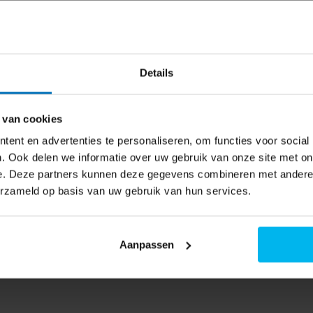
geborgen in de handgreep van het
EasyPump acculuchtpomp
omisch en klein ontwerp met
schikbaar
Details
r verlicht door LED-licht
 van cookies
ent en advertenties te personaliseren, om functies voor social
. Ook delen we informatie over uw gebruik van onze site met on
sensatie op accu
e. Deze partners kunnen deze gegevens combineren met andere i
erzameld op basis van uw gebruik van hun services.
k
uïtieve luchtpomp van Bosch voor
Aanpassen
n de pomp en de
e resultaten bij het oppompen.
oot display dat bij daglicht