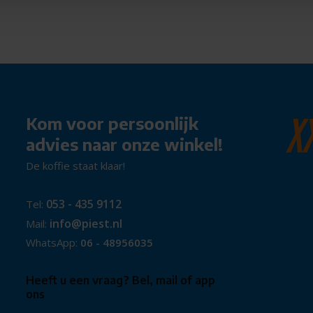
r dat de pomp ideaal kan worden
 het opbergvak zijn
n auto, fiets), ballen (bijv.
 Opblazen was nog nooit zo
Kom voor persoonlijk
advies naar onze winkel!
asyPump
De koffie staat klaar!
053 - 435 9112
Tel:
info@piest.nl
Mail:
WhatsApp:
06 - 48956035
ste doeldruk vooraf instellen.
t moment dat deze doelwaarde
Heeft u een vraag? Bel, mail of app
ons