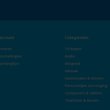
t de meest gebruikelijke
netjes opgeborgen in één vak.
 account
Categorieën
voor gemakkelijk aflezen van het
ste waarde te laten zien, laat
streren
TV kopen
bestellingen
Audio
verlanglijst
Witgoed
Inbouw
osch zorgt ervoor dat het
Huishouden & Wonen
Persoonlijke verzorging
comfort
Computers & tablets
Telefonie & Reizen
en metalen koppeling met