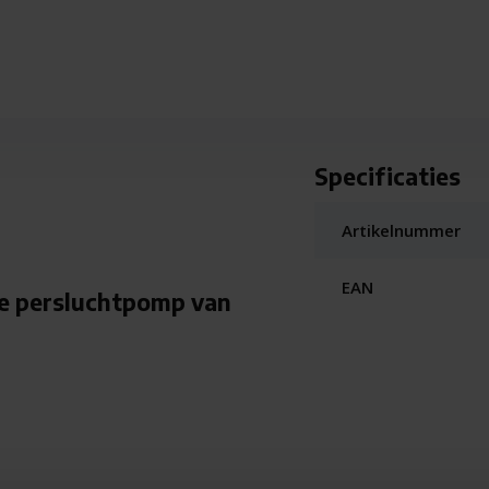
Specificaties
Artikelnummer
EAN
ge persluchtpomp van
n automatische stopfunctie
fiets), ballen en kleinere