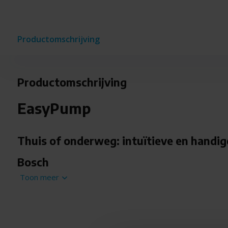
Productomschrijving
Productomschrijving
EasyPump
Thuis of onderweg: intuïtieve en handi
Bosch
Toon meer
Oppompen tot max. 10,3 bar met realtime meting e
Ideaal voor het oppompen van banden (auto, motor, 
watersportartikelen