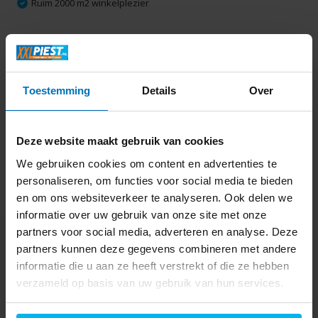
Ruim 2000 m2 winkelplezier
Productomschrijving
Toestemming
Details
Over
Specificaties
Delen
Deze website maakt gebruik van cookies
We gebruiken cookies om content en advertenties te
personaliseren, om functies voor social media te bieden
Laatst bekeken
en om ons websiteverkeer te analyseren. Ook delen we
informatie over uw gebruik van onze site met onze
partners voor social media, adverteren en analyse. Deze
partners kunnen deze gegevens combineren met andere
informatie die u aan ze heeft verstrekt of die ze hebben
verzameld op basis van uw gebruik van hun services.
Bosch KGN36EICF -
Koel-vriescombinatie
869,-