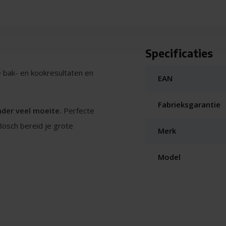
Specificaties
e bak- en kookresultaten en
EAN
Fabrieksgarantie
nder veel moeite.
Perfecte
Bosch bereid je grote
Merk
nger wachten, niet langer
Model
beste resultaten moeten de
t aansluiten. Deze hoogwaardige
heden: bijvoorbeeld: 1,7 kg