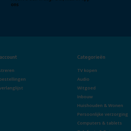
ons
 account
Categorieën
streren
TV kopen
bestellingen
Audio
verlanglijst
Witgoed
Inbouw
Huishouden & Wonen
Persoonlijke verzorging
Computers & tablets