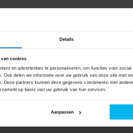
ekken, reiken, optillen, vouwen
MUMS2EW30 - Keukenmachine
nten gelijkmatig worden
schikbaar
k overlaten aan jouw MUM. 3D
Geniet van het perfecte
Details
 van cookies
essoires je tegenhouden om je
ent en advertenties te personaliseren, om functies voor social
r en kneedhaak is geschikt voor
. Ook delen we informatie over uw gebruik van onze site met on
n. Met deze accessoires bereid
e. Deze partners kunnen deze gegevens combineren met andere i
gmengsels. En alles is
erzameld op basis van uw gebruik van hun services.
soires.
Doordat de diverse
Aanpassen
en van voedsel ook snel klaar
eeg de handleiding voor