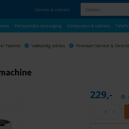
Service & contact
onen
Persoonlijke verzorging
Computers & tablets
Telefo
 in Twente
Vakkundig advies
Premium Service & Directe
machine
229,-
-
+