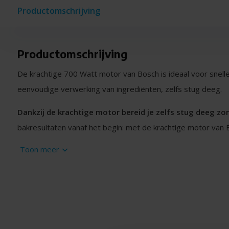
Productomschrijving
Productomschrijving
De krachtige 700 Watt motor van Bosch is ideaal voor snell
eenvoudige verwerking van ingrediënten, zelfs stug deeg.
Dankzij de krachtige motor bereid je zelfs stug deeg zo
bakresultaten vanaf het begin: met de krachtige motor van 
hoeveelheden ingrediënten met het grootste gemak. Niet la
Toon meer
opnieuw bereiden: de tijd van compromissen is voorbij.
Niet alleen de grootte van de kom is belangrijk.
Voor de 
binnenzijde van de kom en de gebruikte accessoires perfec
3,8 l RVS mengkom is geschikt voor kleine tot grote hoeveel
gistdeeg of 2,4 kg cakebeslag.