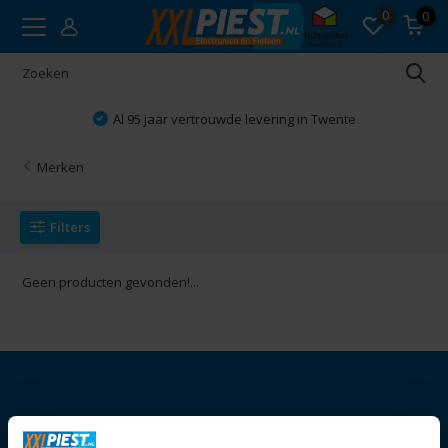
0
0
Al 95 jaar vertrouwde levering in Twente
Merken
Filters
Geen producten gevonden!...
Openingstijden: