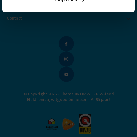
Categorieën
Contact
© Copyright 2026 - Theme By
DMWS
-
RSS-feed
Elektronica, witgoed én fietsen - Al 95 jaar!