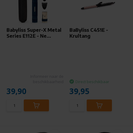
Babyliss Super-X Metal
BaByliss C451E -
Series E112E - Ne...
Krultang
Informeer naar de
beschikbaarheid
Direct beschikbaar
39,90
39,95