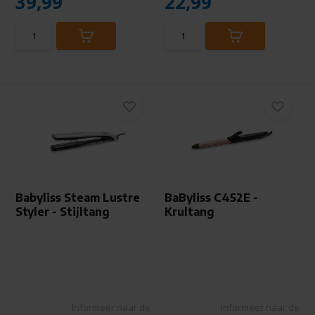
39,99
22,99
Babyliss Steam Lustre
BaByliss C452E -
Styler - Stijltang
Krultang
Informeer naar de
Informeer naar de