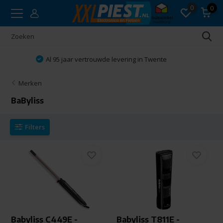
0
0
Vakkundig advies
Merken
BaByliss
Filters
Babyliss C449E -
Babyliss T811E -