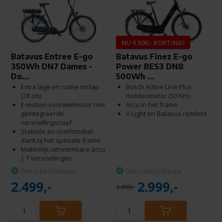
NU € 500.- KORTING!
Batavus Entree E-go
Batavus Finez E-go
350Wh DN7 Dames -
Power BES3 DN8
Do...
500Wh ...
Extra lage en ruime instap
Bosch Active Line Plus
(28 cm)
middenmotor (50 Nm)
E-motion voorwielmotor met
Accu in het frame
geïntegreerde
V-Light en Batavus remlicht
versnellingsnaaf
Stabiele en comfortabel
dankzij het speciale frame
Makkelijk uitneembare accu
| 7 versnellingen
Direct beschikbaar
Direct beschikbaar
2.499,-
2.999,-
3.499,-