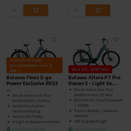
Gratis Piest 5 jaar
garantiepakket t.w.v. €
NU € 275.- KORTING!
490.- !
Batavus Finez E-go
Batavus Altura PT Pro
Power Exclusive BES3
Dames 5 - Light Se...
...
Bosch Active Line Plus
middenmotor (75 Nm)
Bosch Active Line Plus
BES3 Bosch Smart Systeem
middenmotor (50 Nm)
| 500Wh
Onderhoudsarme
Purion display | Batavus
riemaandrijving
remlicht
Accu in het frame
MIK bagagedrager
V-Light en Batavus remlicht
Direct beschikbaar
Direct beschikbaar