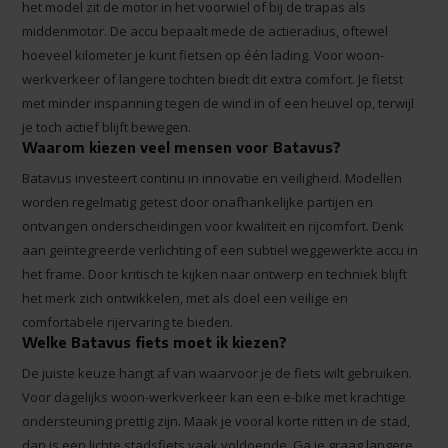
het model zit de motor in het voorwiel of bij de trapas als
middenmotor. De accu bepaalt mede de actieradius, oftewel
hoeveel kilometer je kunt fietsen op één lading. Voor woon-
werkverkeer of langere tochten biedt dit extra comfort. Je fietst
met minder inspanning tegen de wind in of een heuvel op, terwijl
je toch actief blijft bewegen.
Waarom kiezen veel mensen voor Batavus?
Batavus investeert continu in innovatie en veiligheid. Modellen
worden regelmatig getest door onafhankelijke partijen en
ontvangen onderscheidingen voor kwaliteit en rijcomfort. Denk
aan geïntegreerde verlichting of een subtiel weggewerkte accu in
het frame. Door kritisch te kijken naar ontwerp en techniek blijft
het merk zich ontwikkelen, met als doel een veilige en
comfortabele rijervaring te bieden.
Welke Batavus fiets moet ik kiezen?
De juiste keuze hangt af van waarvoor je de fiets wilt gebruiken.
Voor dagelijks woon-werkverkeer kan een e-bike met krachtige
ondersteuning prettig zijn. Maak je vooral korte ritten in de stad,
dan is een lichte stadsfiets vaak voldoende. Ga je graag langere