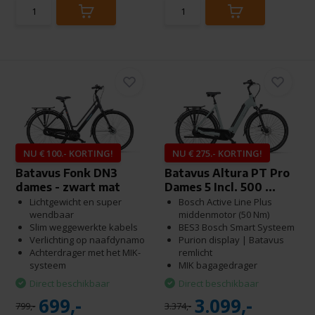
NU € 100.- KORTING!
NU € 275.- KORTING!
Batavus Fonk DN3
Batavus Altura PT Pro
dames - zwart mat
Dames 5 Incl. 500 ...
Lichtgewicht en super
Bosch Active Line Plus
wendbaar
middenmotor (50 Nm)
Slim weggewerkte kabels
BES3 Bosch Smart Systeem
Verlichting op naafdynamo
Purion display | Batavus
Achterdrager met het MIK-
remlicht
systeem
MIK bagagedrager
Direct beschikbaar
Direct beschikbaar
699,-
3.099,-
799,-
3.374,-