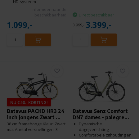
HD-systeem
Informeer naar de
beschikbaarheid
Direct beschikbaar
1.099,-
3.399,-
3.999,-
NU € 50.- KORTING!
Batavus PACKD HR3 24
Batavus Senz Comfort
inch jongens Zwart ...
DN7 dames - palegre...
38 cm framehooge Kleur: Zwart
Dynamische
mat Aantal versnellingen: 3
dagrijverlichting
Comfortabele zithouding en