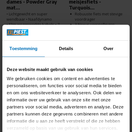
dames - Powder Gray
meisjesfiets -
mat...
Turquois...
• Lichtgewicht en super
Robuuste fiets met stevige
wendbaar • Naafdynamo
voordrager
• Slim weggewerkte kabels • 7
3 Nexus versnellingen
speed
Dichte kettingkast
• Achterdrager met het MIK-
systeem
Direct beschikbaar
Direct beschikbaar
Toestemming
Details
Over
849,-
569,-
899,-
Deze website maakt gebruik van cookies
We gebruiken cookies om content en advertenties te
personaliseren, om functies voor social media te bieden
en om ons websiteverkeer te analyseren. Ook delen we
informatie over uw gebruik van onze site met onze
partners voor social media, adverteren en analyse. Deze
partners kunnen deze gegevens combineren met andere
informatie die u aan ze heeft verstrekt of die ze hebben
verzameld op basis van uw gebruik van hun services.
NU € 550.- KORTING!