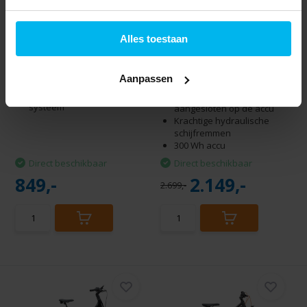
Batavus Fonk DN7
Batavus Finez E-go
dames - zwart glans
Active Plus 300Wh
Alles toestaan
HN7...
Lichtgewicht en super
wendbaar
Extra krachtige
Slim weggewerkte kabels
middenmotor
Aanpassen
Verlichting op naafdynamo
Dynamische
Achterdrager met het MIK-
dagrijverlichting met V-Light,
systeem
aangesloten op de accu
Krachtige hydraulische
schijfremmen
300 Wh accu
Direct beschikbaar
Direct beschikbaar
849,-
2.149,-
2.699,-