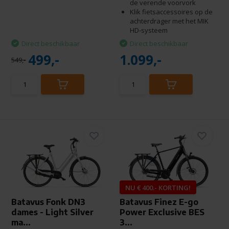
de verende voorvork
Klik fietsaccessoires op de
achterdrager met het MIK
HD-systeem
Direct beschikbaar
Direct beschikbaar
499,-
1.099,-
549,-
NU € 400.- KORTING!
Batavus Fonk DN3
Batavus Finez E-go
dames - Light Silver
Power Exclusive BES
ma...
3...