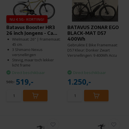
NU € 50.- KORTING!
Batavus Booster HR3
BATAVUS ZONAR EGO
26 inch Jongens - Ca...
BLACK-MAT D57
400Wh
Wielmaat: 26" | Framemaat:
45 cm.
Gebruikte E Bike Framemaat:
3 Shimano Nexus
D57 Kleur: Donker Zwart
versnellingen
Versnellingen: 9 400Wh Accu
Stevig, maar toch lekker
licht frame
Direct beschikbaar
Direct beschikbaar
519,-
1.250,-
569,-