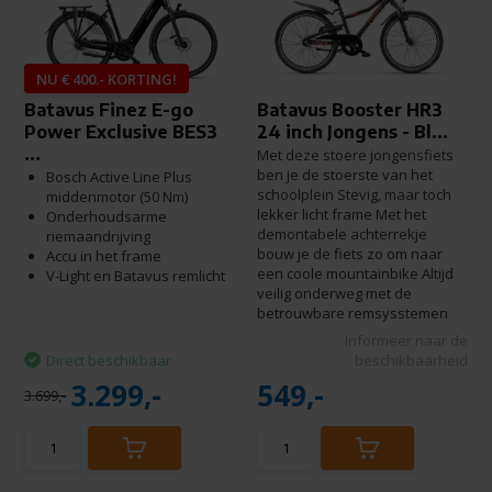
NU € 400.- KORTING!
Batavus Finez E-go
Batavus Booster HR3
Power Exclusive BES3
24 inch Jongens - Bl...
...
Met deze stoere jongensfiets
ben je de stoerste van het
Bosch Active Line Plus
schoolplein Stevig, maar toch
middenmotor (50 Nm)
lekker licht frame Met het
Onderhoudsarme
demontabele achterrekje
riemaandrijving
bouw je de fiets zo om naar
Accu in het frame
een coole mountainbike Altijd
V-Light en Batavus remlicht
veilig onderweg met de
betrouwbare remsysstemen
Informeer naar de
Direct beschikbaar
beschikbaarheid
3.299,-
549,-
3.699,-