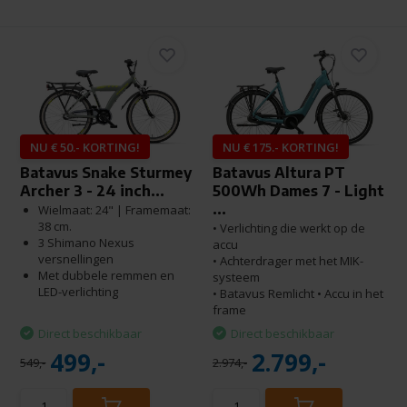
NU € 50.- KORTING!
NU € 175.- KORTING!
Batavus Snake Sturmey
Batavus Altura PT
Archer 3 - 24 inch...
500Wh Dames 7 - Light
...
Wielmaat: 24" | Framemaat:
38 cm.
• Verlichting die werkt op de
3 Shimano Nexus
accu
versnellingen
• Achterdrager met het MIK-
Met dubbele remmen en
systeem
LED-verlichting
• Batavus Remlicht • Accu in het
frame
Direct beschikbaar
Direct beschikbaar
499,-
2.799,-
549,-
2.974,-