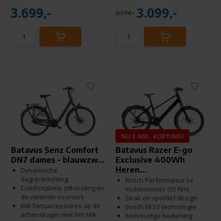
3.699,-
3.099,-
3.374,-
NU € 600.- KORTING!
Batavus Senz Comfort
Batavus Razer E-go
DN7 dames - blauwzw...
Exclusive 400Wh
Heren...
Dynamische
dagrijverlichting
Bosch Performance Sx
Comfortabele zithouding en
middenmotor (55 Nm)
de verende voorvork
Strak en sportief design
Klik fietsaccessoires op de
Bosch BES3 technologie
achterdrager met het MIK
Eenvoudige bediening