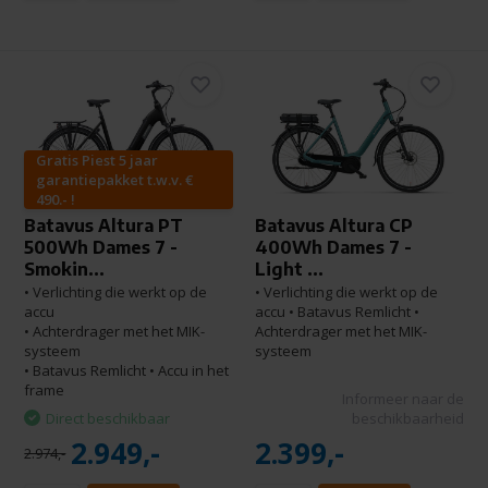
Gratis Piest 5 jaar
garantiepakket t.w.v. €
490.- !
Batavus Altura PT
Batavus Altura CP
500Wh Dames 7 -
400Wh Dames 7 -
Smokin...
Light ...
• Verlichting die werkt op de
• Verlichting die werkt op de
accu
accu • Batavus Remlicht •
• Achterdrager met het MIK-
Achterdrager met het MIK-
systeem
systeem
• Batavus Remlicht • Accu in het
frame
Informeer naar de
Direct beschikbaar
beschikbaarheid
2.949,-
2.399,-
2.974,-