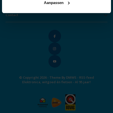
Categorieën
Aanpassen
Contact
© Copyright 2026 - Theme By
DMWS
-
RSS-feed
Elektronica, witgoed én fietsen - Al 95 jaar!