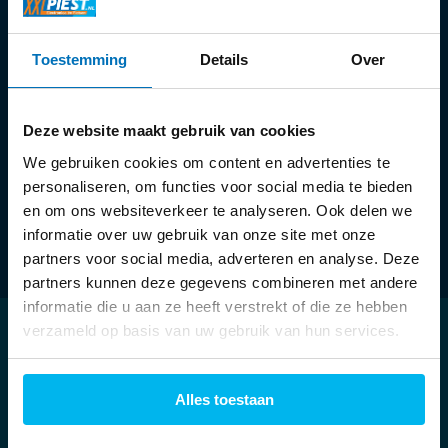
Ma:
13:30 - 18:00 uur
Toestemming
Details
Over
Di t/m vr:
09:30 - 18:00 uur
Za:
09:00 - 17:00 uur
Deze website maakt gebruik van cookies
We gebruiken cookies om content en advertenties te
personaliseren, om functies voor social media te bieden
en om ons websiteverkeer te analyseren. Ook delen we
informatie over uw gebruik van onze site met onze
partners voor social media, adverteren en analyse. Deze
partners kunnen deze gegevens combineren met andere
informatie die u aan ze heeft verstrekt of die ze hebben
verzameld op basis van uw gebruik van hun services.
Klantenservice
Mijn account
Alles toestaan