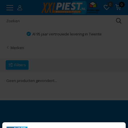
0
0
Al 95 jaar vertrouwde levering in Twente
Merken
Filters
Geen producten gevonden!...
Openingstijden: