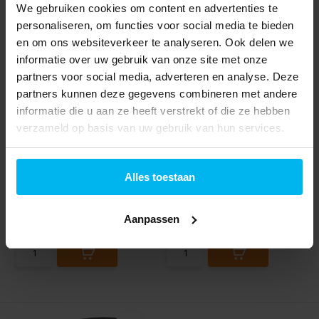
We gebruiken cookies om content en advertenties te
personaliseren, om functies voor social media te bieden
en om ons websiteverkeer te analyseren. Ook delen we
informatie over uw gebruik van onze site met onze
Carmen DC5250
Carmen AC5210 Pro -
partners voor social media, adverteren en analyse. Deze
Heteluchtborstel
Föhn
partners kunnen deze gegevens combineren met andere
informatie die u aan ze heeft verstrekt of die ze hebben
verzameld op basis van uw gebruik van hun services.
Alles toestaan
Informeer naar de
Informeer naar de
beschikbaarheid
beschikbaarheid
22,99
37,99
Aanpassen