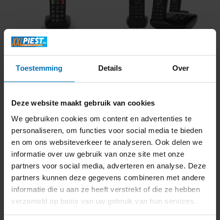
Gigaset E290R - Dect
Gigaset AS690A Trio
telefoon
Zwart - Dect telefoo...
Toestemming
Details
Over
Deze website maakt gebruik van cookies
Informeer naar de
We gebruiken cookies om content en advertenties te
beschikbaarheid
Direct beschikbaar
personaliseren, om functies voor social media te bieden
69,-
94,99
en om ons websiteverkeer te analyseren. Ook delen we
informatie over uw gebruik van onze site met onze
partners voor social media, adverteren en analyse. Deze
partners kunnen deze gegevens combineren met andere
informatie die u aan ze heeft verstrekt of die ze hebben
verzameld op basis van uw gebruik van hun services.