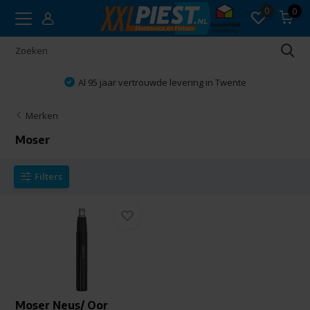
0
0
Al 95 jaar vertrouwde levering in Twente
Merken
Moser
Filters
Moser Neus/ Oor