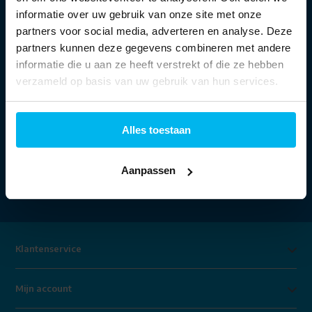
Openingstijden:
informatie over uw gebruik van onze site met onze
partners voor social media, adverteren en analyse. Deze
partners kunnen deze gegevens combineren met andere
Ma:
13:30 - 18:00 uur
informatie die u aan ze heeft verstrekt of die ze hebben
Di t/m vr:
09:30 - 18:00 uur
Za:
09:00 - 17:00 uur
verzameld op basis van uw gebruik van hun services.
Alles toestaan
Aanpassen
Klantenservice
Mijn account