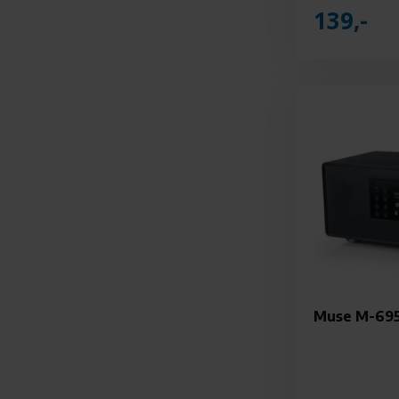
139,-
Muse M-695