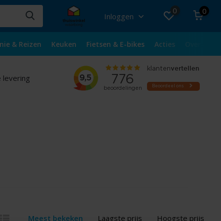
0
0
Inloggen
nie & Reizen
Keuken
Fietsen & E-bikes
Acties
Over ons
 levering
Meest bekeken
Laagste prijs
Hoogste prijs