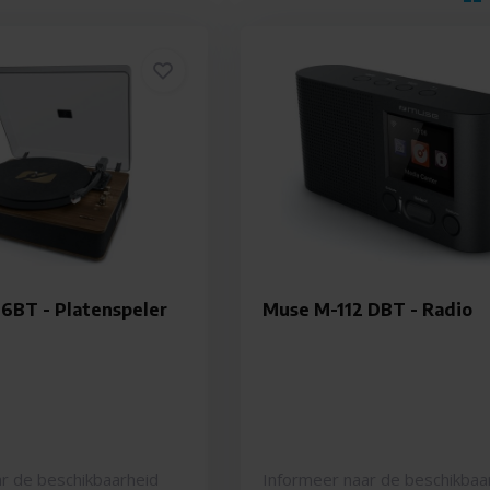
6BT - Platenspeler
Muse M-112 DBT - Radio
r de beschikbaarheid
Informeer naar de beschikbaa