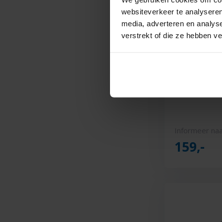
websiteverkeer te analyseren
media, adverteren en analys
verstrekt of die ze hebben v
Muse M-69
Informeer naa
159,-