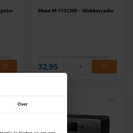
speler
Muse M-170CMR - Wekkerradio
rheid
Informeer naar de beschikbaarheid
32,95
Over
 media te bieden en om ons