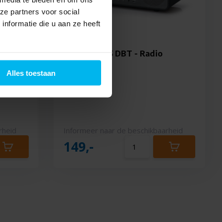
ze partners voor social
nformatie die u aan ze heeft
Muse M-885 DBT - Radio
Alles toestaan
rheid
Informeer naar de beschikbaarheid
149,-