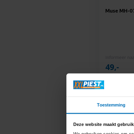
Muse MH-07
Informeer naa
49,-
Toestemming
Deze website maakt gebruik
We gebruiken cookies om cont