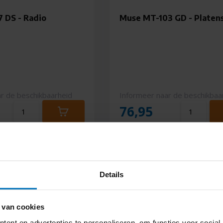
 DS - Radio
Muse MT-103 GD - Platen
r de beschikbaarheid
Informeer naar de beschikbaa
76,95
Details
 van cookies
ent en advertenties te personaliseren, om functies voor social