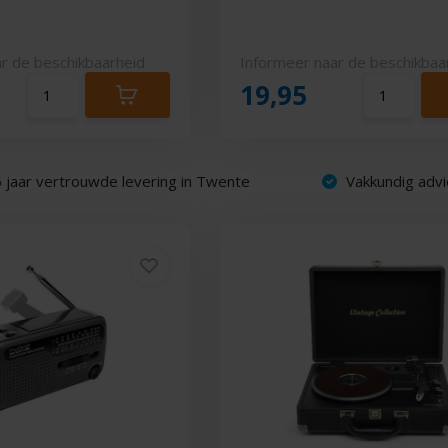
r de beschikbaarheid
Informeer naar de beschikbaa
19,95
 jaar vertrouwde levering in Twente
Vakkundig advi