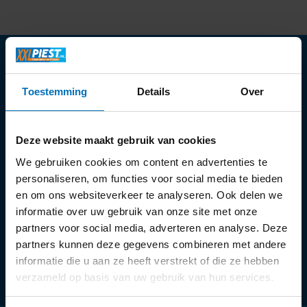
Toestemming
Details
Over
Openingstijden:
Ma:
13:30 - 18:00 uur
Deze website maakt gebruik van cookies
Di t/m vr:
09:30 - 18:00 uur
We gebruiken cookies om content en advertenties te
Za:
09:00 - 17:00 uur
personaliseren, om functies voor social media te bieden
en om ons websiteverkeer te analyseren. Ook delen we
informatie over uw gebruik van onze site met onze
partners voor social media, adverteren en analyse. Deze
partners kunnen deze gegevens combineren met andere
informatie die u aan ze heeft verstrekt of die ze hebben
verzameld op basis van uw gebruik van hun services.