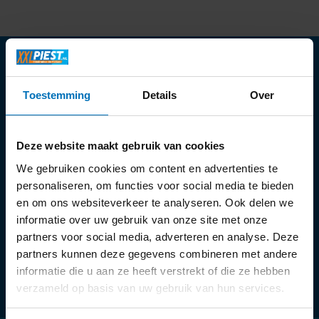
Toestemming
Details
Over
Openingstijden:
Ma:
13:30 - 18:00 uur
Deze website maakt gebruik van cookies
Di t/m vr:
09:30 - 18:00 uur
We gebruiken cookies om content en advertenties te
Za:
09:00 - 17:00 uur
personaliseren, om functies voor social media te bieden
en om ons websiteverkeer te analyseren. Ook delen we
informatie over uw gebruik van onze site met onze
partners voor social media, adverteren en analyse. Deze
partners kunnen deze gegevens combineren met andere
informatie die u aan ze heeft verstrekt of die ze hebben
verzameld op basis van uw gebruik van hun services.