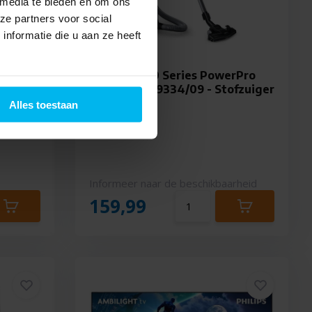
 media te bieden en om ons
ze partners voor social
nformatie die u aan ze heeft
030/80
Philips 3000 Series PowerPro
Compact FC9334/09 - Stofzuiger
zonder zak
Alles toestaan
Informeer naar de beschikbaarheid
159,99