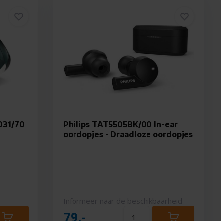
031/70
Philips TAT5505BK/00 In-ear
oordopjes - Draadloze oordopjes
Informeer naar de beschikbaarheid
79,-