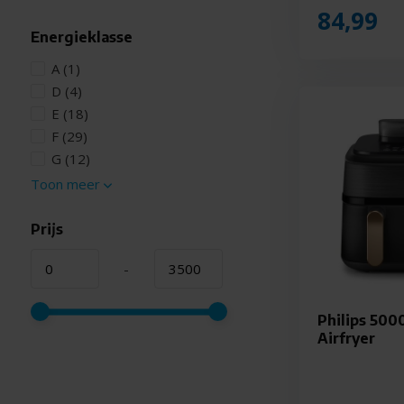
84,99
Energieklasse
A
(1)
D
(4)
E
(18)
F
(29)
G
(12)
Toon meer
Prijs
-
Philips 500
Airfryer