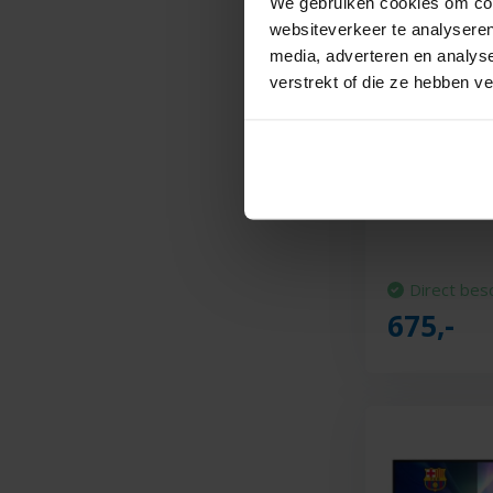
We gebruiken cookies om cont
websiteverkeer te analyseren
media, adverteren en analys
verstrekt of die ze hebben v
Philips 55P
QLED TV
Direct bes
675,-