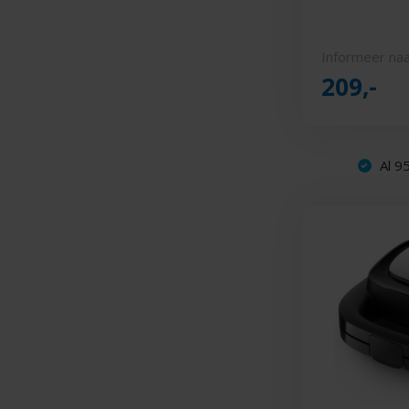
Informeer naa
209,-
Al 95