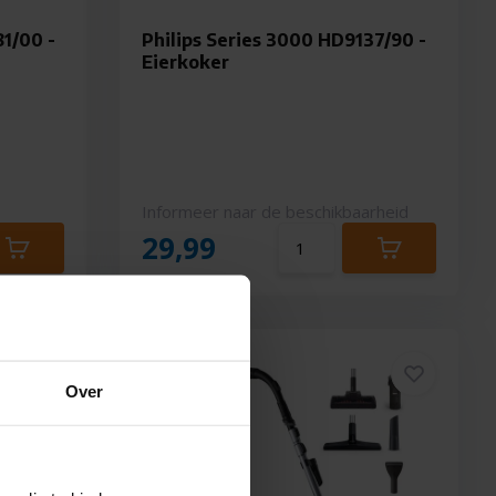
81/00 -
Philips Series 3000 HD9137/90 -
Eierkoker
Informeer naar de beschikbaarheid
29,99
Over