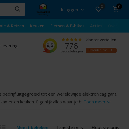
0
0
Inloggen
nie & Reizen
Keuken
Fietsen & E-bikes
Acties
Over ons
 levering
 bedrijf uitgegroeid tot een wereldwijde elektronicagigant.
amer en keuken. Eigenlijk alles waar je bi
Toon meer
Meest bekeken
Laagste prijs
Hoogste prijs