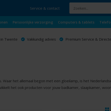
Service & contact
onen
Persoonlijke verzorging
Computers & tablets
Telefo
 in Twente
Vakkundig advies
Premium Service & Directe
s. Waar het allemaal begon met een gloeilamp, is het Nederlandse
twikkelt het ook producten voor jouw badkamer, slaapkamer, woonk