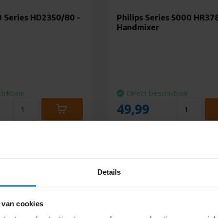
0 Series HD2350/80 -
Philips Series 5000 HR37
Handmixer
chikbaar
Direct beschikbaar
49,99
Details
 van cookies