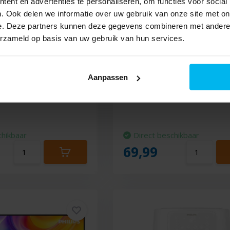
ent en advertenties te personaliseren, om functies voor social
. Ook delen we informatie over uw gebruik van onze site met on
e. Deze partners kunnen deze gegevens combineren met andere i
erzameld op basis van uw gebruik van hun services.
US9050/12 (2025) -
Philips Series 5000 STH5
- Kledingstomer
Aanpassen
chikbaar
Direct beschikbaar
69,99