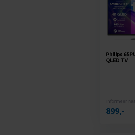
Philips 65P
QLED TV
Informeer naa
899,-