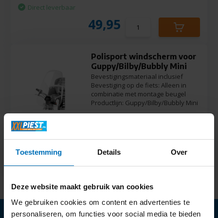
Direct leverbaar
49,95
Polisport windscherm voor
Guppy/Bilby/Bubbly Mini
Bevestigingsmateriaal inclusief
Bevestiging op de fiets: Alleen in
combinatie met montage beugel
Productlijn: Guppy/Bilby/Bubbly Mini
Direct leverbaar
46,95
Toestemming
Details
Over
Deze website maakt gebruik van cookies
We gebruiken cookies om content en advertenties te
personaliseren, om functies voor social media te bieden