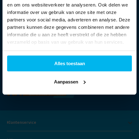
en om ons websiteverkeer te analyseren. Ook delen we
informatie over uw gebruik van onze site met onze
Openingstijden:
partners voor social media, adverteren en analyse. Deze
partners kunnen deze gegevens combineren met andere
Ma:
13:30 - 18:00 uur
informatie die u aan ze heeft verstrekt of die ze hebben
Di t/m vr:
09:30 - 18:00 uur
verzameld op basis van uw gebruik van hun services.
Za:
09:00 - 17:00 uur
Alles toestaan
Aanpassen
Klantenservice