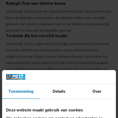
Raleigh One: een slimme keuze
De Raleigh One is daar een goed voorbeeld van. Deze elektrische
fiets van Raleigh is ontworpen als slimme e-bike voor stedelijk
gebruik. Het model combineert een strak ontwerp met praktische
techniek en sluit aan bij dagelijks gebruik.
Techniek die het verschil maakt
De Raleigh One is uitgevoerd als single speed e-bike en beschikt
over een 360 Wh accu. Daarnaast is deze elektrische fiets
uitgerust met een Gates carbon riemaandrijving. Een e-bike met
riemaandrijving staat bekend om het onderhoudsarme karakter
in vergelijking met een traditionele ketting. Deze combinatie van
techniek en eenvoud maakt de Raleigh One overzichtelijk en
geschikt voor dagelijkse ritten.
Waarom kiezen voor een Raleigh e-bike
Toestemming
Details
Over
Wie kiest voor een Raleigh e-bike, kiest voor een merk met een
duidelijke achtergrond en een praktische benadering. De Raleigh
One is geschikt voor woon-werkverkeer en ritten in de stad. Het
Deze website maakt gebruik van cookies
onderhoudsarme ontwerp en de slimme opzet zorgen voor