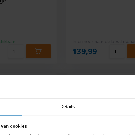
uge
chikbaar
Informeer naar de beschikbaa
139,99
Details
 van cookies