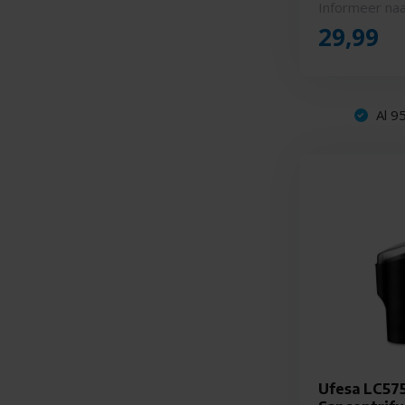
Informeer naa
29,99
Al 95
Ufesa LC575