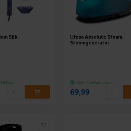
am Silk -
Ufesa Absolute Steam -
l
Stoomgenerator
chikbaar
Direct beschikbaar
69,99