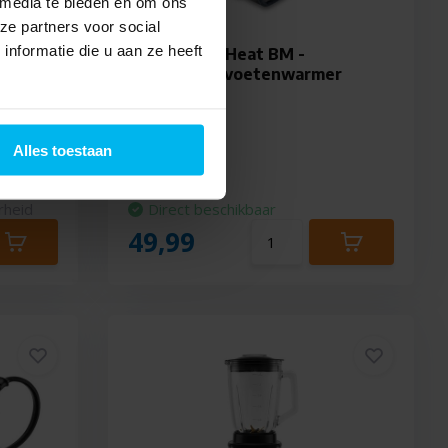
 media te bieden en om ons
ze partners voor social
nformatie die u aan ze heeft
len
Ufesa Flexy Heat BM -
Elektrische voetenwarmer
Alles toestaan
rheid
Direct beschikbaar
49,99