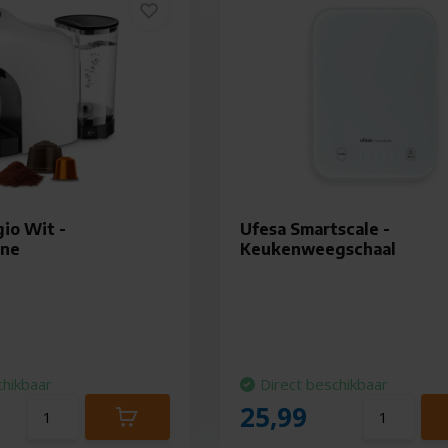
gio Wit -
Ufesa Smartscale -
ine
Keukenweegschaal
chikbaar
Direct beschikbaar
25,99