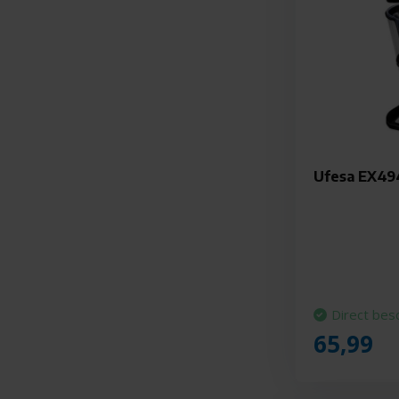
Ufesa EX494
Direct bes
65,99