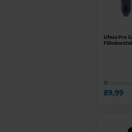
Ufesa Pro Gl
Föhnborste
Direct bes
89,99