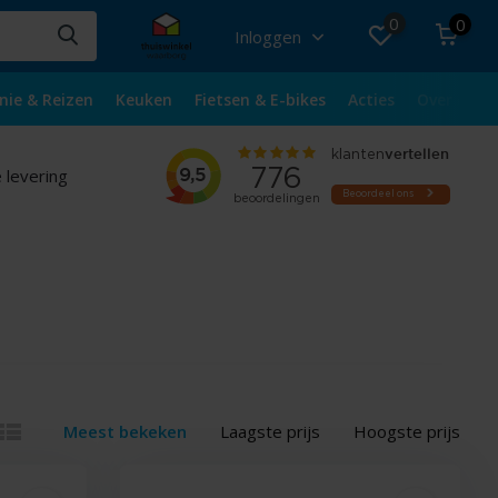
0
0
Inloggen
nie & Reizen
Keuken
Fietsen & E-bikes
Acties
Over ons
 levering
Meest bekeken
Laagste prijs
Hoogste prijs