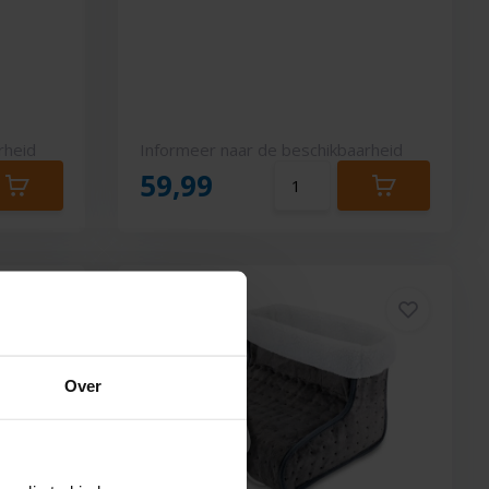
rheid
Informeer naar de beschikbaarheid
59,99
Over