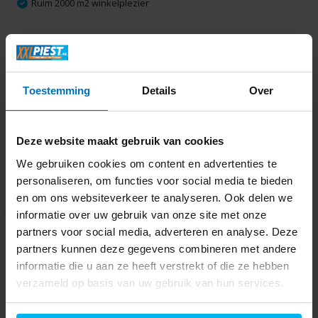
Ruim 2000 m2 winkelplezier
Productomschrijving
Toestemming
Details
Over
Specificaties
Delen
Deze website maakt gebruik van cookies
We gebruiken cookies om content en advertenties te
personaliseren, om functies voor social media te bieden
Laatst bekeken
en om ons websiteverkeer te analyseren. Ook delen we
informatie over uw gebruik van onze site met onze
partners voor social media, adverteren en analyse. Deze
partners kunnen deze gegevens combineren met andere
informatie die u aan ze heeft verstrekt of die ze hebben
verzameld op basis van uw gebruik van hun services.
Braun PurEase WK
3100 BK - Waterkoker
46,99