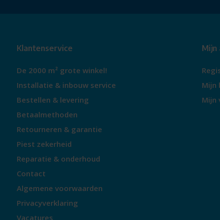
Display
:
1,44-inch OLED-scherm
??
De Canon PIXMA TS5351i biedt een uitstekende combinatie van
gebruiksgemak, waardoor het een ideale keuze is voor thuis
Klantenservice
Mijn
een betrouwbare all-in-one printer.
De 2000 m² grote winkel!
Regi
Installatie & inbouw service
Mijn 
Bestellen & levering
Mijn 
Betaalmethoden
Retourneren & garantie
Piest zekerheid
Reparatie & onderhoud
Contact
Algemene voorwaarden
Privacyverklaring
Vacatures