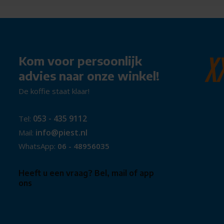
n formaten papier laden, zoals
t automatisch dubbelzijdig
Kom voor persoonlijk
advies naar onze winkel!
aaronder magnetisch fotopapier,
hte en donkere stoffen.
Dit maakt
De koffie staat klaar!
ke projecten te realiseren.
?
053 - 435 9112
Tel:
info@piest.nl
Mail:
WhatsApp:
06 - 48956035
Heeft u een vraag? Bel, mail of app
ons
er
?
pria, Canon PRINT-app
?