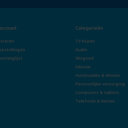
 functionaliteit, kwaliteit en
gebruikers die op zoek zijn naar
 account
Categorieën
streren
TV kopen
bestellingen
Audio
verlanglijst
Witgoed
Inbouw
Huishouden & Wonen
Persoonlijke verzorging
Computers & tablets
Telefonie & Reizen