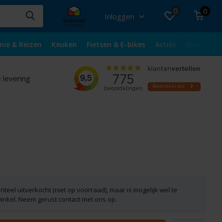
0
0
Inloggen
nie & Reizen
Keuken
Fietsen & E-bikes
Acties
Over ons
 levering
nteel uitverkocht (niet op voorraad), maar is mogelijk wel te
winkel. Neem gerust contact met ons op.