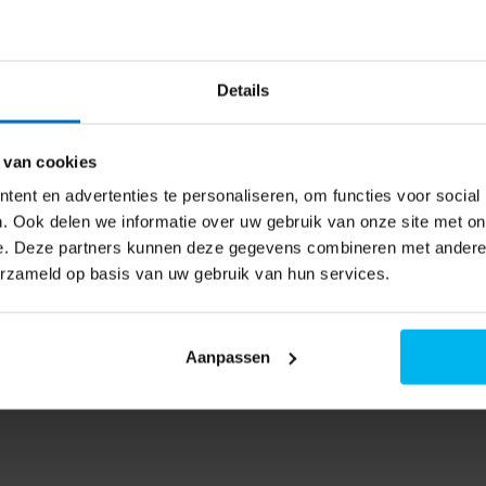
 naar de beschikbaarheid
ren.
De CIS-flatbedscanner heeft
gedetailleerde scans van foto's
Details
n voor de eerste kopie en 4 ipm
 van cookies
ent en advertenties te personaliseren, om functies voor social
n vanaf je computer,
. Ook delen we informatie over uw gebruik van onze site met on
, Mopria voor Android en de
e. Deze partners kunnen deze gegevens combineren met andere i
 en printopdrachten verstuurt.
erzameld op basis van uw gebruik van hun services.
play en een QR-knop voor
Aanpassen
 in één oogopslag de status van
oortgang van je printopdrachten.