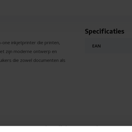
Specificaties
-one inkjetprinter die printen,
EAN
et zijn moderne ontwerp en
ruikers die zowel documenten als
A TS5351i scherpe en levendige
edraagt ongeveer 13 pagina's
en randloze foto van 10 x 15 cm
IXMA TS5351i - All-in-one printer