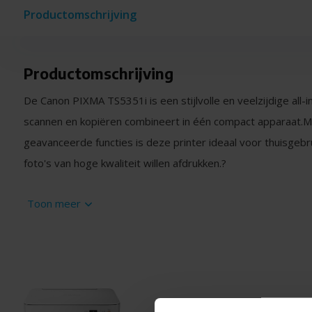
Productomschrijving
Productomschrijving
De Canon PIXMA TS5351i is een stijlvolle en veelzijdige all-in
scannen en kopiëren combineert in één compact apparaat.
M
geavanceerde functies is deze printer ideaal voor thuisgeb
foto's van hoge kwaliteit willen afdrukken.
?
Hoogwaardige printkwaliteit
Toon meer
Met een printresolutie tot 4800 x 1200 dpi levert de PIXM
afdrukken, zowel in zwart-wit als in kleur.
De printsnelheid b
per minuut in zwart-wit en 6,8 pagina's per minuut in kleur.
E
print je in circa 43 seconden.
Canon P
Handige all-in-one functionaliteit