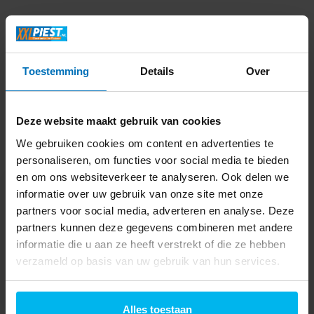
Productomschrijving
Specificaties
Toestemming
Details
Over
Delen
Deze website maakt gebruik van cookies
We gebruiken cookies om content en advertenties te
Laatst bekeken
personaliseren, om functies voor social media te bieden
en om ons websiteverkeer te analyseren. Ook delen we
informatie over uw gebruik van onze site met onze
partners voor social media, adverteren en analyse. Deze
partners kunnen deze gegevens combineren met andere
informatie die u aan ze heeft verstrekt of die ze hebben
Cavus CFSMG01B
verzameld op basis van uw gebruik van hun services.
Frame voor Samsung
soundbars Zwart
119,-
Alles toestaan