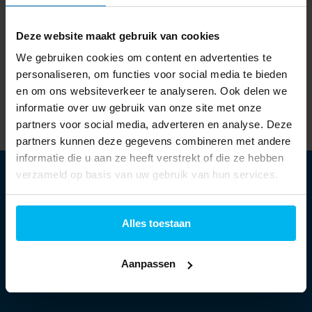
Deze website maakt gebruik van cookies
Tijdelijk uitverkocht
We gebruiken cookies om content en advertenties te
699,-
personaliseren, om functies voor social media te bieden
en om ons websiteverkeer te analyseren. Ook delen we
informatie over uw gebruik van onze site met onze
partners voor social media, adverteren en analyse. Deze
partners kunnen deze gegevens combineren met andere
informatie die u aan ze heeft verstrekt of die ze hebben
verzameld op basis van uw gebruik van hun services.
Openingstijden:
Alles toestaan
Ma:
13:30 - 18:00 uur
Aanpassen
Di t/m vr:
09:30 - 18:00 uur
Za:
09:00 - 17:00 uur