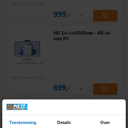
Tijdelijk uitverkocht
999,-
HP 24-cr0005nw - All-in-
one PC
Tijdelijk uitverkocht
699,-
Lenovo IdeaCentre AIO 3
24ALC6 (F0G100YMMB) -
All-in-one PC
Toestemming
Details
Over