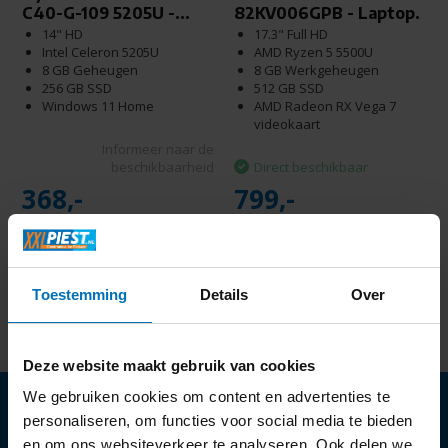
C40-G-109 5205U -...
82KV006GPB - Laptop.
14" HD
17.3" Full HD
Intel Celeron 5205U
AMD Ryzen 5 5500U
8 GB Geheugen
8 GB Werkgeheugen
256 GB SSD
512 GB SSD
Windows 11 Home
AMD Radeon RX Vega 7
videokaart
Informeer naar de
beschikbaarheid
Direct beschikbaar
368,-
799,-
Toestemming
Details
Over
Deze website maakt gebruik van cookies
We gebruiken cookies om content en advertenties te
personaliseren, om functies voor social media te bieden
en om ons websiteverkeer te analyseren. Ook delen we