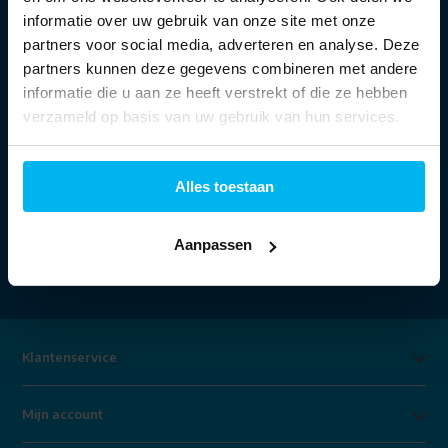
Openingstijden:
informatie over uw gebruik van onze site met onze
partners voor social media, adverteren en analyse. Deze
partners kunnen deze gegevens combineren met andere
Ma:
13:30 - 18:00 uur
informatie die u aan ze heeft verstrekt of die ze hebben
Di t/m vr:
09:30 - 18:00 uur
Za:
09:00 - 17:00 uur
verzameld op basis van uw gebruik van hun services.
Alles toestaan
Aanpassen
Klantenservice
Mijn account