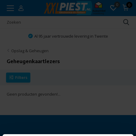
0
0
Al 95 jaar vertrouwde levering in Twente
Opslag & Geheugen
Geheugenkaartlezers
Filters
Geen producten gevonden!...