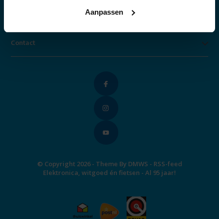
Aanpassen
Categorieën
Contact
© Copyright 2026 - Theme By
DMWS
-
RSS-feed
Elektronica, witgoed én fietsen - Al 95 jaar!