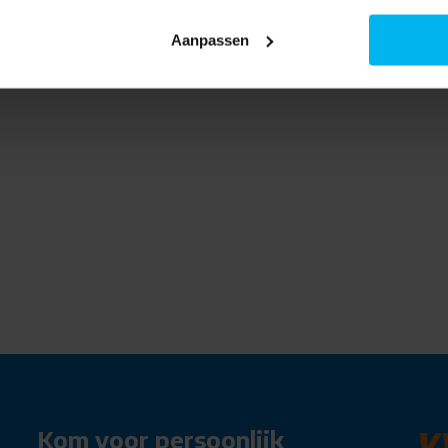
Aanpassen
ankelijk en stijlvol door de stad
ina Tide een echte blikvanger. Of
eur hebt of met vrienden
 aankomt. De Cortina Tide komt in
n fiets vindt die bij jouw look
zonder afhankelijk te zijn van
 de Cortina Tide!
Kom voor persoonlijk