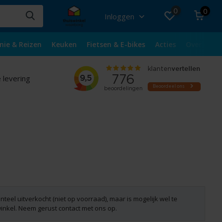
0
0
Inloggen
nie & Reizen
Keuken
Fietsen & E-bikes
Acties
Over ons
 levering
nteel uitverkocht (niet op voorraad), maar is mogelijk wel te
winkel. Neem gerust contact met ons op.