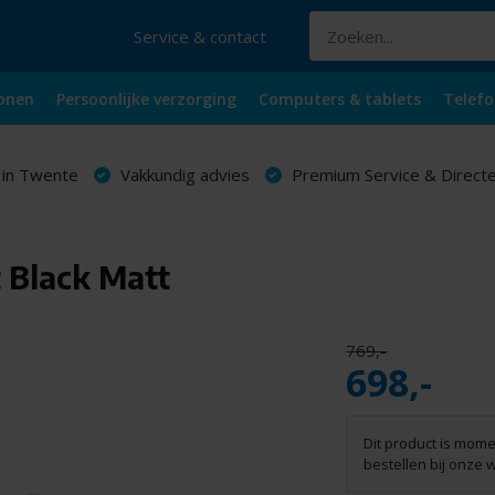
Service & contact
onen
Persoonlijke verzorging
Computers & tablets
Telefo
 in Twente
Vakkundig advies
Premium Service & Directe
t Black Matt
769,-
698,-
Dit product is mome
bestellen bij onze 