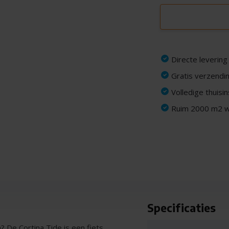
Directe levering
Gratis verzendin
Volledige thuisi
Ruim 2000 m2 wi
Specificaties
n? De Cortina Tide is een fiets