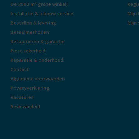
De 2000 m² grote winkel!
Regi
Frame materiaal
Installatie & inbouw service
Mijn 
Aluminium
Bestellen & levering
Mijn 
Draagkracht
Betaalmethoden
120 kg
Retourneren & garantie
Kliksysteemdrager voor
Piest zekerheid
Nee
Reparatie & onderhoud
Voordragers
Contact
Nee
Algemene voorwaarden
Privacyverklaring
Aandrijving
Vacatures
Aantal versnellingen
Reviewbeleid
3
Type aandrijving
Ketting