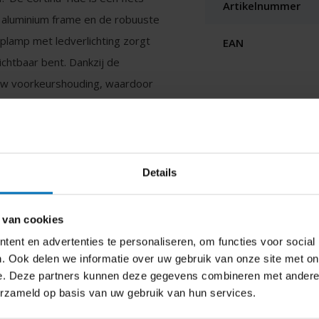
Artikelnummer
 aluminium frame en de robuuste
lamp met ledverlichting zorgt
EAN
ichtbaar bent. Dankzij de
ouw voorkeurshouding, waardoor
Details
Tide ND3 - Dames - Jet Black Matt
 jaren plezier van hebt? Dan is
 van cookies
jf en supersterk aluminium frame
ent en advertenties te personaliseren, om functies voor social
 naar de beschikbaarheid
. Ook delen we informatie over uw gebruik van onze site met on
n een stevige bagagedrager met
e. Deze partners kunnen deze gegevens combineren met andere i
rek. Ondanks zijn robuustheid is
erzameld op basis van uw gebruik van hun services.
fiets je soepel naar jouw