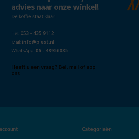
advies naar onze winkel!
De koffie staat klaar!
envoudig uit de stalling en fiets
sturing zorgen ervoor dat je
053 - 435 9112
Tel:
ge instap en verstelbare
info@piest.nl
Mail:
e ritjes maar ook zeker bij
WhatsApp:
06 - 48956035
rkeur uit naar een actievere
Heeft u een vraag? Bel, mail of app
ons
 account
Categorieën