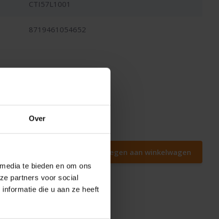
CTI57L1001
8719461054652
Over
Toevoegen aan winkelwagen
 media te bieden en om ons
ze partners voor social
nformatie die u aan ze heeft