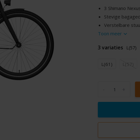
3 Shimano Nexus
Stevige bagaged
Verstelbare stu
Toon meer
3 variaties
L(57)
L(61)
L(57)
-
+