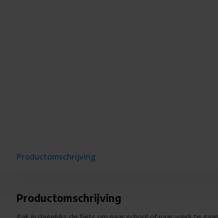
Productomschrijving
Productomschrijving
Pak jij dagelijks de fiets om naar school of naar werk te gaa