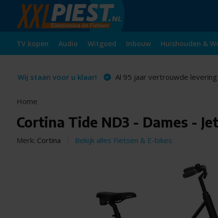
TV kopen
Audio
Witgoed
Inbouw
Huishouden & W
Wij staan voor u klaar!
Al 95 jaar vertrouwde levering
Home
Cortina Tide ND3 - Dames - Je
Merk:
Cortina
Bekijk alles Fietsen & E-bikes