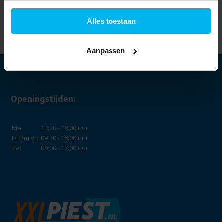
De'Longhi
ECAM290.22.B
Magnifica Evo -
Alles toestaan
Koffiemachine
379,-
Aanpassen
Openingstijden:
Ma:
13:30 - 18:00 uur
Di t/m vr:
09:30 - 18:00 uur
Za:
09:00 - 17:00 uur