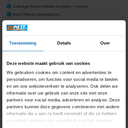
Volledige thuisinstallatie mogelijk in Twente
Ruim 2000 m2 winkelplezier
Productomschrijving
Toestemming
Details
Over
Specificaties
Deze website maakt gebruik van cookies
Delen
We gebruiken cookies om content en advertenties te
personaliseren, om functies voor social media te bieden
en om ons websiteverkeer te analyseren. Ook delen we
Laatst bekeken
informatie over uw gebruik van onze site met onze
partners voor social media, adverteren en analyse. Deze
partners kunnen deze gegevens combineren met andere
informatie die u aan ze heeft verstrekt of die ze hebben
verzameld op basis van uw gebruik van hun services.