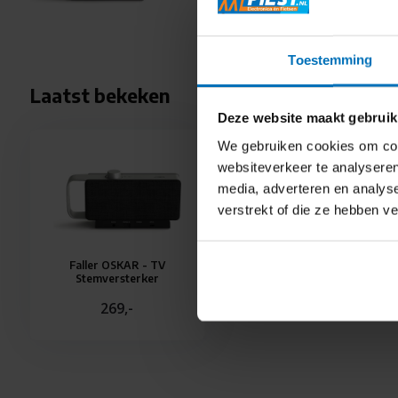
Toestemming
Laatst bekeken
Deze website maakt gebruik
We gebruiken cookies om cont
websiteverkeer te analyseren
media, adverteren en analys
verstrekt of die ze hebben v
Faller OSKAR - TV
Stemversterker
269,-