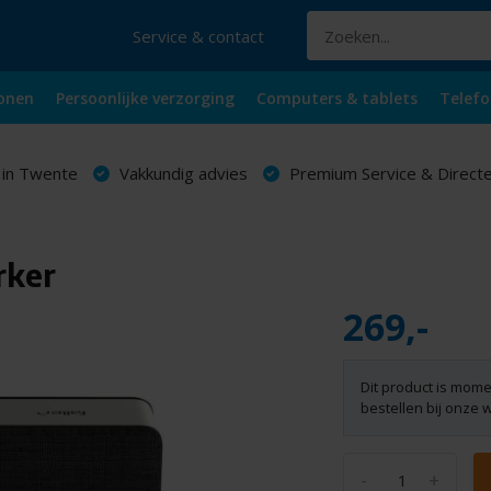
Service & contact
onen
Persoonlijke verzorging
Computers & tablets
Telefo
 in Twente
Vakkundig advies
Premium Service & Directe
rker
269,-
Dit product is mome
bestellen bij onze 
-
+