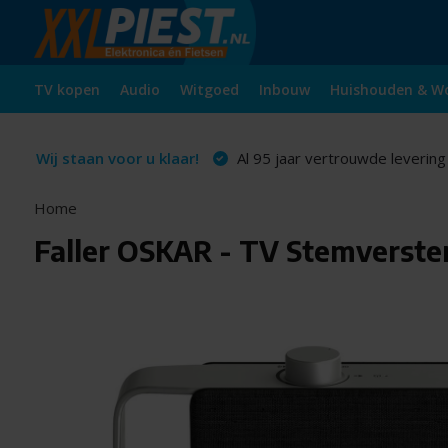
TV kopen
Audio
Witgoed
Inbouw
Huishouden & W
Wij staan voor u klaar!
Al 95 jaar vertrouwde levering
Home
Faller OSKAR - TV Stemverste