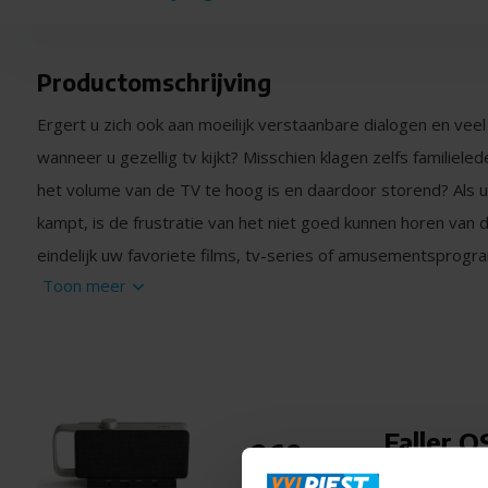
Productomschrijving
Ergert u zich ook aan moeilijk verstaanbare dialogen en veel
wanneer u gezellig tv kijkt? Misschien klagen zelfs familiele
het volume van de TV te hoog is en daardoor storend? Als 
kampt, is de frustratie van het niet goed kunnen horen van
eindelijk uw favoriete films, tv-series of amusementsprog
Toon meer
De draagbare spraakversterker brengt het TV-geluid direct 
accentueert stemmen dankzij innovatieve technologie. Sto
worden actief weggefilterd, zodat u elk woord nog beter ve
spraakweergave zorgt dus voor zorgeloze televisie op nor
zorgeloze TV-momenten met OSKAR.
Faller 
269,-
Informeer