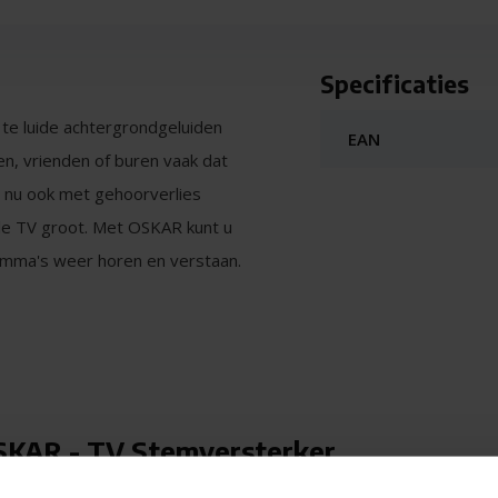
Specificaties
 te luide achtergrondgeluiden
EAN
den, vrienden of buren vaak dat
u nu ook met gehoorverlies
 de TV groot. Met OSKAR kunt u
ramma's weer horen en verstaan.
naar uw luisterpositie en
rende achtergrondgeluiden
rstaat. De heldere
maal volume. Geniet weer van
OSKAR - TV Stemversterker
 naar de beschikbaarheid