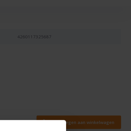
4260117325687
Toevoegen aan winkelwagen