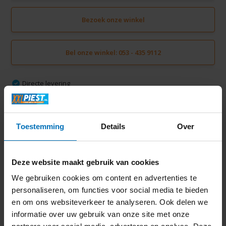
Bezoek onze winkel
Bel onze winkel: 053 - 435 9112
Directe levering
Gratis verzending vanaf € 50,-
Volledige thuisinstallatie mogelijk in Twente
Ruim 2000 m2 winkelplezier
Toestemming
Details
Over
Deze website maakt gebruik van cookies
Productomschrijving
We gebruiken cookies om content en advertenties te
personaliseren, om functies voor social media te bieden
Specificaties
en om ons websiteverkeer te analyseren. Ook delen we
informatie over uw gebruik van onze site met onze
Delen