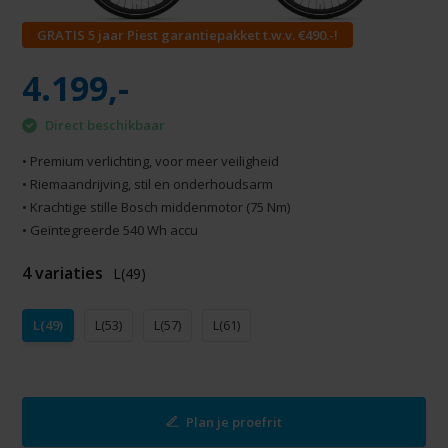
GRATIS 5 jaar Piest garantiepakket t.w.v. €490.-!
4.199,-
Direct beschikbaar
• Premium verlichting, voor meer veiligheid
• Riemaandrijving, stil en onderhoudsarm
• Krachtige stille Bosch middenmotor (75 Nm)
• Geïntegreerde 540 Wh accu
4 variaties
L(49)
L(49)
L(53)
L(57)
L(61)
Plan je proefrit