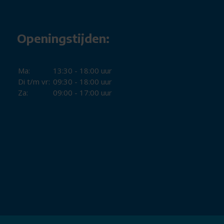
Kabelintergrate: Ja
Voorvork vering: Vast, niet geveerd
VRAAG & AANBOD
Openingstijden:
Categorie: Connect fiets, Elektrische fietsen, Stads
WIELEN & BANDEN
Ma:
13:30 - 18:00 uur
Velg achter omschrijving: dubbelwandig aluminium v
Di t/m vr:
09:30 - 18:00 uur
eigenschappen
Za:
09:00 - 17:00 uur
Velg voor omschrijving: dubbelwandig aluminium voo
eigenschappen
Voornaaf omschrijving: Steekas 110x15mm
Wielgrootte achter: 27.5"
REMMEN & SCHAKELING
Aandrijflijn: riem
Achterste kettingwiel: 22
Remsystemen code: R1