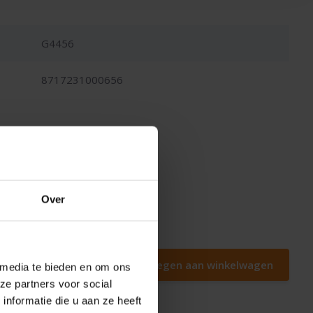
G4456
8717231000656
Over
ht
Toevoegen aan winkelwagen
 media te bieden en om ons
ze partners voor social
nformatie die u aan ze heeft