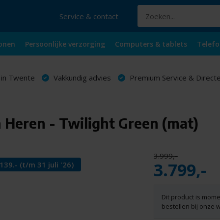
Service & contact
onen
Persoonlijke verzorging
Computers & tablets
Telefo
 in Twente
Vakkundig advies
Premium Service & Directe
 Heren - Twilight Green (mat)
3.999,-
3.799,-
9.- (t/m 31 juli '26)
Dit product is mome
bestellen bij onze 