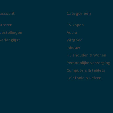
 account
Categorieën
streren
TV kopen
bestellingen
Audio
verlanglijst
Witgoed
Inbouw
Huishouden & Wonen
Persoonlijke verzorging
Computers & tablets
Telefonie & Reizen
foon is je display. Met één
gaan. Op je persoonlijke rider
teuningsstand en actieradius on