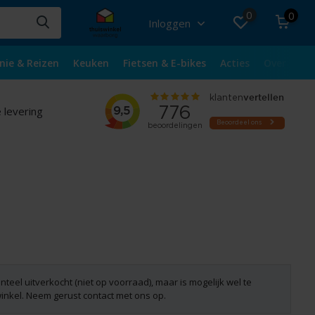
0
0
Inloggen
nie & Reizen
Keuken
Fietsen & E-bikes
Acties
Over ons
 levering
nteel uitverkocht (niet op voorraad), maar is mogelijk wel te
winkel. Neem gerust contact met ons op.