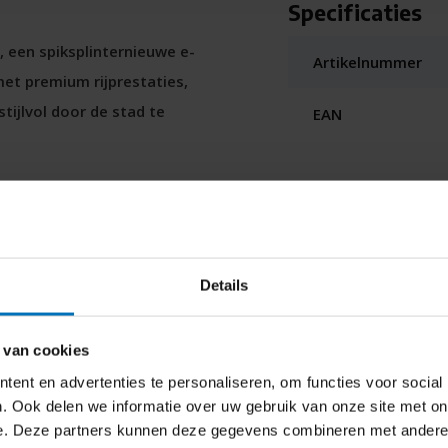
Specificaties
, een spiksplinternieuwe e-
Artikelnummer
met premium rijprestaties,
ijlvol door de stad te
EAN
de Gazelle Cayo onderscheidt zich
er? Een minimalistisch design
ond met de prestigieuze Red Dot
Details
ts overbodigs. Maar
 Cayo C310 SE - 430 Wh Heren - Twilig
slimme functies. Je telefoon
 van cookies
mat)
Zo blijf je altijd connected. Ook
ent en advertenties te personaliseren, om functies voor social
tfunctie van de Cayo geeft je kort
. Ook delen we informatie over uw gebruik van onze site met on
licht weer op groen springt. Zo
r naar de beschikbaarheid
e. Deze partners kunnen deze gegevens combineren met andere i