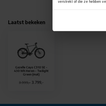
verstrekt of die ze hebben v
beweeg je altijd soepel en snel door de stad.
Laatst bekeken
Specificaties
PRODUCT
E-Bike: Ja
Frame vorm: High-Step
Kleur: Groen
Gazelle Cayo C310 SE -
Kleurnaam primair: twilight green
430 Wh Heren - Twilight
Green (mat)
RGB-kleur primair: 905
3.799,-
3.999,-
Zithouding: Actief
FRAME & VOORVORK
Frame materiaal: aluminium