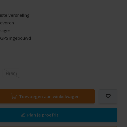
iste versnelling
 tevoren
drager
: GPS ingebouwd
H(60)
Toevoegen aan winkelwagen
Plan je proefrit