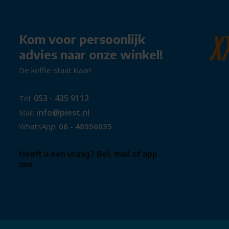
Kom voor persoonlijk
fietsen
advies naar onze winkel!
De koffie staat klaar!
oor extra sterkte en goede rij-
053 - 435 9112
Tel:
r extra sterkte en goede rij-
info@piest.nl
Mail:
WhatsApp:
06 - 48956035
Heeft u een vraag? Bel, mail of app
ons