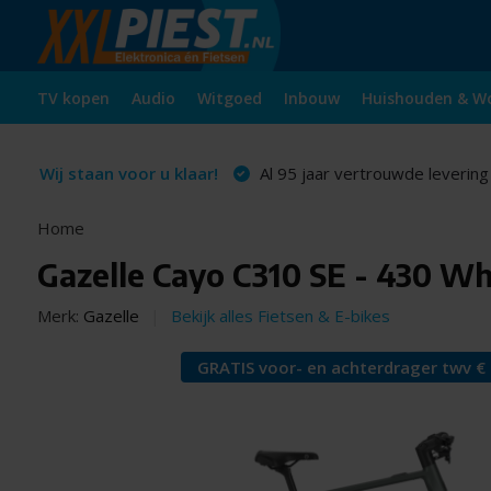
TV kopen
Audio
Witgoed
Inbouw
Huishouden & W
Wij staan voor u klaar!
Al 95 jaar vertrouwde levering
Home
Gazelle Cayo C310 SE - 430 Wh
Merk:
Gazelle
Bekijk alles Fietsen & E-bikes
GRATIS voor- en achterdrager twv € 13