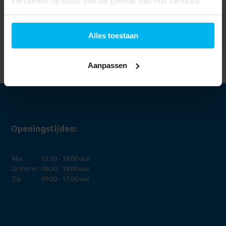
verzameld op basis van uw gebruik van hun services.
Gazelle Ultimate C8
Alles toestaan
HMB S8 500 Wh
Dames - Pine Green
(glans)
3.799,-
Aanpassen
Openingstijden:
Ma:
13:30 - 18:00 uur
Di t/m vr:
09:30 - 18:00 uur
Za:
09:00 - 17:00 uur