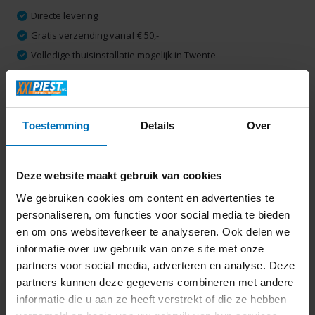
Directe levering
Gratis verzending vanaf € 50,-
Volledige thuisinstallatie mogelijk in Twente
Ruim 2000 m2 winkelplezier
Toestemming
Details
Over
Productomschrijving
Specificaties
Deze website maakt gebruik van cookies
We gebruiken cookies om content en advertenties te
Delen
personaliseren, om functies voor social media te bieden
en om ons websiteverkeer te analyseren. Ook delen we
informatie over uw gebruik van onze site met onze
Laatst bekeken
partners voor social media, adverteren en analyse. Deze
partners kunnen deze gegevens combineren met andere
informatie die u aan ze heeft verstrekt of die ze hebben