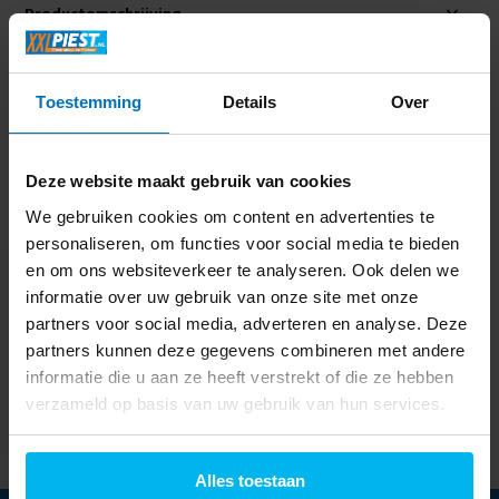
Productomschrijving
Specificaties
Toestemming
Details
Over
Delen
Deze website maakt gebruik van cookies
We gebruiken cookies om content en advertenties te
Laatst bekeken
personaliseren, om functies voor social media te bieden
en om ons websiteverkeer te analyseren. Ook delen we
informatie over uw gebruik van onze site met onze
partners voor social media, adverteren en analyse. Deze
partners kunnen deze gegevens combineren met andere
HP 17-CN4009NW -
informatie die u aan ze heeft verstrekt of die ze hebben
Laptop
verzameld op basis van uw gebruik van hun services.
749,-
Alles toestaan