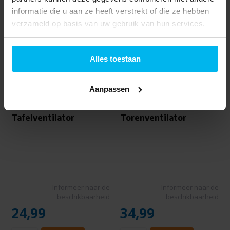
informatie die u aan ze heeft verstrekt of die ze hebben
verzameld op basis van uw gebruik van hun services.
Alles toestaan
Aanpassen
Tristar VE-5931 Zwart -
Tristar VE-5905 Wit -
Tafelventilator
Torenventilator
Informeer naar de
Informeer naar de
beschikbaarheid
beschikbaarheid
24,99
34,99