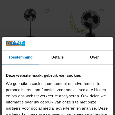
Ufesa FF1450 - Staande
Emerio FN-114202.1
ventilator
Zwart - Tafelventila...
Toestemming
Details
Over
Deze website maakt gebruik van cookies
We gebruiken cookies om content en advertenties te
Informeer naar de
beschikbaarheid
Direct beschikbaar
personaliseren, om functies voor social media te bieden
99,99
26,99
en om ons websiteverkeer te analyseren. Ook delen we
informatie over uw gebruik van onze site met onze
partners voor social media, adverteren en analyse. Deze
partners kunnen deze gegevens combineren met andere