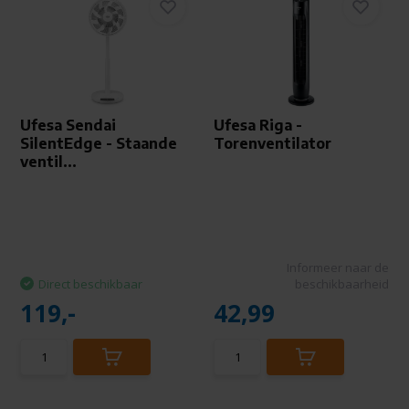
Ufesa Sendai
Ufesa Riga -
SilentEdge - Staande
Torenventilator
ventil...
Informeer naar de
Direct beschikbaar
beschikbaarheid
119,-
42,99