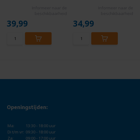
Informeer naar de
Informeer naar de
beschikbaarheid
beschikbaarheid
39,99
34,99
Openingstijden:
Ma:
13:30 - 18:00 uur
Di t/m vr:
09:30 - 18:00 uur
Za:
09:00 - 17:00 uur