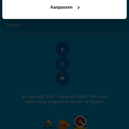
Aanpassen
Categorieën
Contact
© Copyright 2026 - Theme By
DMWS
-
RSS-feed
Elektronica, witgoed én fietsen - Al 95 jaar!