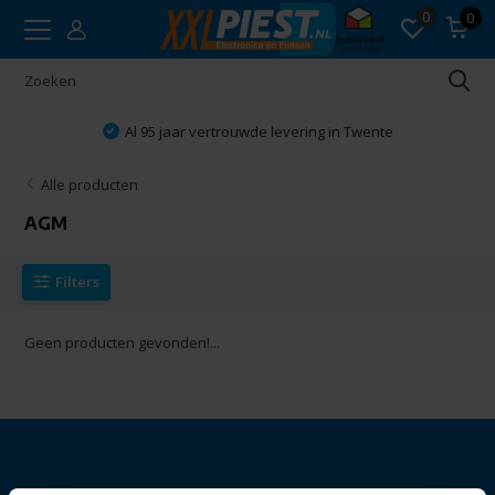
0
0
Al 95 jaar vertrouwde levering in Twente
Alle producten
AGM
Filters
Geen producten gevonden!...