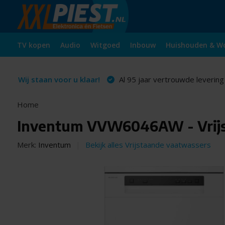
TV kopen
Audio
Witgoed
Inbouw
Huishouden & W
Wij staan voor u klaar!
Al 95 jaar vertrouwde levering
Home
Inventum VVW6046AW - Vrijs
Merk:
Inventum
Bekijk alles Vrijstaande vaatwassers