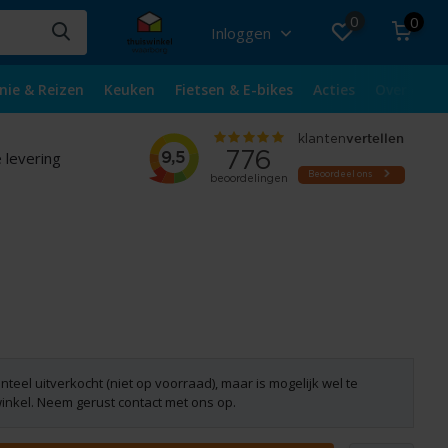
0
0
Inloggen
nie & Reizen
Keuken
Fietsen & E-bikes
Acties
Over ons
 levering
nteel uitverkocht (niet op voorraad), maar is mogelijk wel te
winkel. Neem gerust contact met ons op.