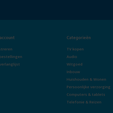
starten op een tijdstip dat jou
 uitruimen als je terug komt van
 stroomtarief 's nachts.
 account
Categorieën
streren
TV kopen
bestellingen
Audio
verlanglijst
Witgoed
 dan kun je de optie halve
Inbouw
 en minder intensief gedraaid,
Huishouden & Wonen
Persoonlijke verzorging
Computers & tablets
Telefonie & Reizen