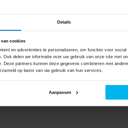
m VVW6046AW - Vrijstaande vaatwas
 naar de beschikbaarheid
Details
ne past. Een couvert is het
 van cookies
oorbeeld bestek, soepkom, bord,
ent en advertenties te personaliseren, om functies voor social
 in de vaatwasser moeten
. Ook delen we informatie over uw gebruik van onze site met on
et zijn.
e. Deze partners kunnen deze gegevens combineren met andere i
erzameld op basis van uw gebruik van hun services.
Aanpassen
f. Hierdoor passen grote
 de onderkorf hebben handige
xibel in te delen.