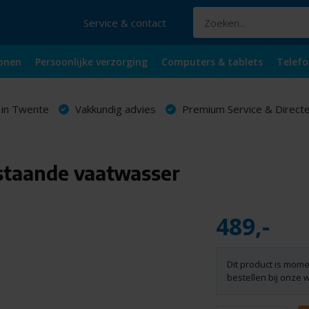
Service & contact
onen
Persoonlijke verzorging
Computers & tablets
Telefo
 in Twente
Vakkundig advies
Premium Service & Directe
taande vaatwasser
489,-
Dit product is mome
bestellen bij onze 