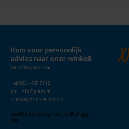
 in de vaatwasser past.
ook voor de bovenste. Het is
vaatwasmachine uitzoekt. Je
Kom voor persoonlijk
advies naar onze winkel!
De koffie staat klaar!
053 - 435 9112
Tel:
info@piest.nl
Mail:
en soms allebei. Een besteklade
WhatsApp:
06 - 48956035
f voor andere vaat. Want daar
k in- en uit te ruimen.
Heeft u een vraag? Bel, mail of app
ons