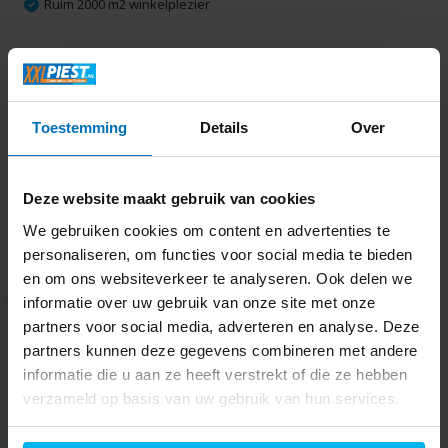
Ruim 2000 m2 winkelplezier
Productomschrijving
Toestemming
Details
Over
Specificaties
Delen
Deze website maakt gebruik van cookies
We gebruiken cookies om content en advertenties te
personaliseren, om functies voor social media te bieden
Laatst bekeken
en om ons websiteverkeer te analyseren. Ook delen we
informatie over uw gebruik van onze site met onze
partners voor social media, adverteren en analyse. Deze
partners kunnen deze gegevens combineren met andere
informatie die u aan ze heeft verstrekt of die ze hebben
verzameld op basis van uw gebruik van hun services.
iRobot Roomba
Combo j5 -
Robotstofzuiger