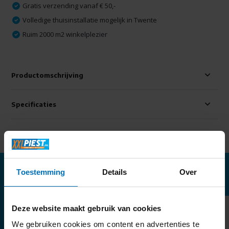
Gratis verzending vanaf € 50,-
Volledige thuisinstallatie mogelijk in Twente
Ruim 2000 m2 winkelplezier
Productomschrijving
Specificaties
Delen
Aanbevolen accessoires
Toestemming
Details
Over
Deze website maakt gebruik van cookies
We gebruiken cookies om content en advertenties te