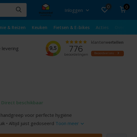
0
0
Inloggen
nie & Reizen
Keuken
Fietsen & E-bikes
Acties
Over ons
 levering
Direct beschikbaar
n handgreep voor perfecte hygiëne
ik • Altijd juist gedoseerd
Toon meer