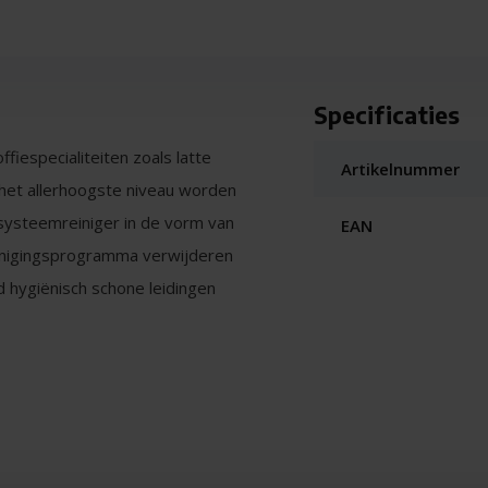
Specificaties
fiespecialiteiten zoals latte
Artikelnummer
 het allerhoogste niveau worden
lksysteemreiniger in de vorm van
EAN
einigingsprogramma verwijderen
jd hygiënisch schone leidingen
met fijne poriën.
grijk als het duurzame gebruik
e originele melksysteemreiniger