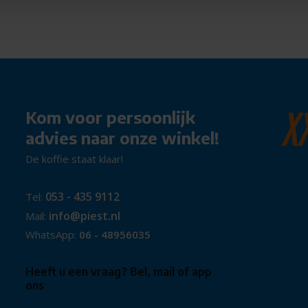
Kom voor persoonlijk
advies naar onze winkel!
De koffie staat klaar!
053 - 435 9112
Tel:
info@piest.nl
Mail:
WhatsApp:
06 - 48956035
Heeft u een vraag? Bel, mail of app
ons