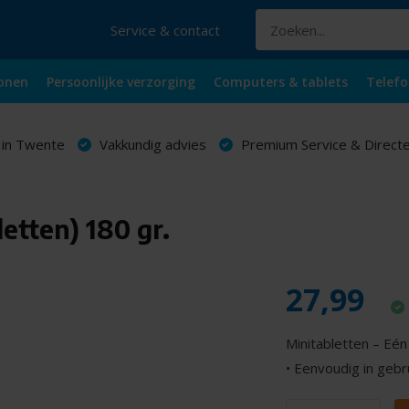
Service & contact
onen
Persoonlijke verzorging
Computers & tablets
Telefo
 in Twente
Vakkundig advies
Premium Service & Directe
etten) 180 gr.
27,99
Minitabletten – Eé
• Eenvoudig in gebru