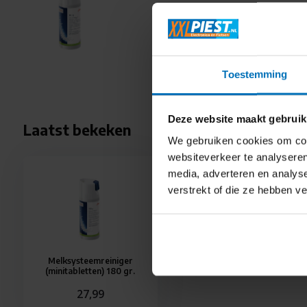
Melksys
voor een uitsluitend fosfaatvrije samenstelling. De geoptim
27,99
een TÜV-gecertificeerde hygiëne voor uw melksysteem, teg
Direct be
het milieu.
Toestemming
Deze website maakt gebruik
Laatst bekeken
We gebruiken cookies om cont
websiteverkeer te analyseren
media, adverteren en analys
verstrekt of die ze hebben v
Melksysteemreiniger
(minitabletten) 180 gr.
27,99