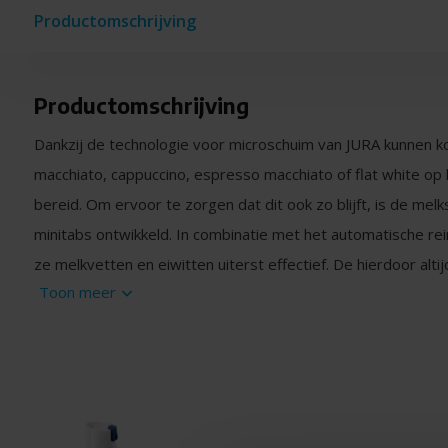
Productomschrijving
Productomschrijving
Dankzij de technologie voor microschuim van JURA kunnen kof
macchiato, cappuccino, espresso macchiato of flat white op
bereid. Om ervoor te zorgen dat dit ook zo blijft, is de me
minitabs ontwikkeld. In combinatie met het automatische r
ze melkvetten en eiwitten uiterst effectief. De hierdoor alti
Toon meer
garanderen een luchtig en fluweelzacht melkschuimresultaat 
Fosfaatvrij
Een uitgesproken eco-intelligentie is voor JURA net zo belan
van grondstoffen en energie. Daarom kiest JURA ook voor d