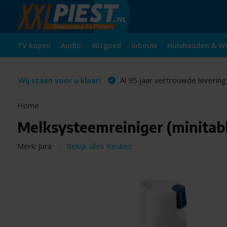
TV kopen
Audio
Witgoed
Inbouw
Huishouden & W
Wij staan voor u klaar!
Al 95 jaar vertrouwde levering
Home
Melksysteemreiniger (minitabl
Merk:
Jura
Bekijk alles Keuken